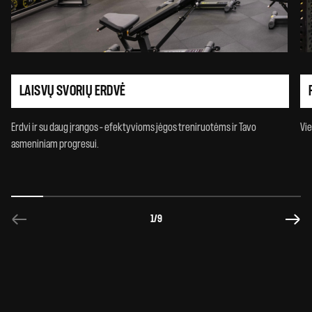
LAISVŲ SVORIŲ ERDVĖ
Erdvi ir su daug įrangos – efektyvioms jėgos treniruotėms ir Tavo
Vie
asmeniniam progresui.
1
/9