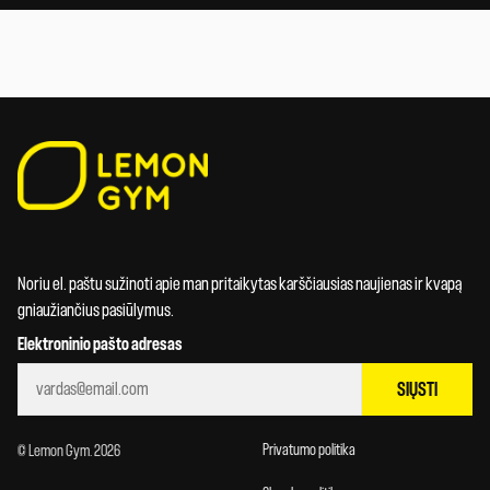
Noriu el. paštu sužinoti apie man pritaikytas karščiausias naujienas ir kvapą
gniaužiančius pasiūlymus.
Elektroninio pašto adresas
SIŲSTI
Privatumo politika
© Lemon Gym. 2026