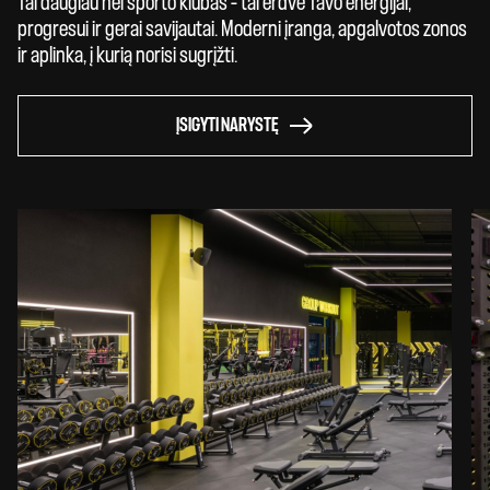
Tai daugiau nei sporto klubas – tai erdvė Tavo energijai,
progresui ir gerai savijautai. Moderni įranga, apgalvotos zonos
ir aplinka, į kurią norisi sugrįžti.
ĮSIGYTI NARYSTĘ