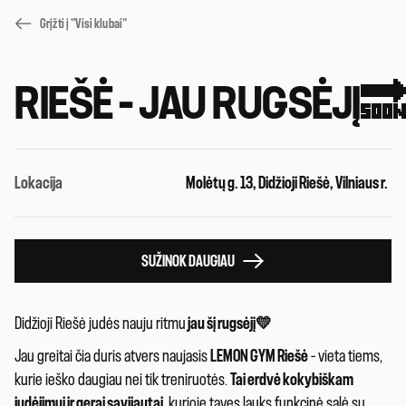
Grįžti į "Visi klubai"
RIEŠĖ – JAU RUGSĖJĮ🔜
Lokacija
Molėtų g. 13, Didžioji Riešė, Vilniaus r.
SUŽINOK DAUGIAU
Didžioji Riešė judės nauju ritmu
jau šį rugsėjį💛
Jau greitai čia duris atvers naujasis
LEMON GYM Riešė
– vieta tiems,
kurie ieško daugiau nei tik treniruotės.
Tai erdvė kokybiškam
judėjimui ir gerai savijautai
, kurioje tavęs lauks funkcinė salė su