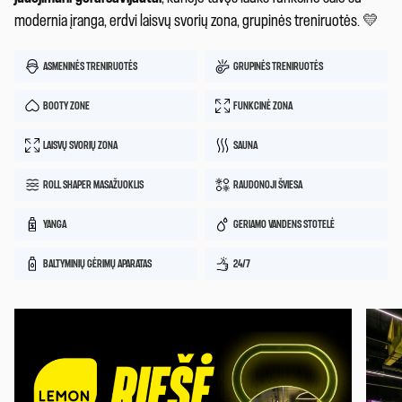
modernia įranga, erdvi laisvų svorių zona, grupinės treniruotės. 💛
ASMENINĖS TRENIRUOTĖS
GRUPINĖS TRENIRUOTĖS
BOOTY ZONE
FUNKCINĖ ZONA
LAISVŲ SVORIŲ ZONA
SAUNA
ROLL SHAPER MASAŽUOKLIS
RAUDONOJI ŠVIESA
YANGA
GERIAMO VANDENS STOTELĖ
BALTYMINIŲ GĖRIMŲ APARATAS
24/7