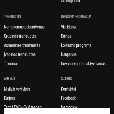
Slapukų politika
TRENIRUOTĖS
PAPILDOMA INFORMACIJA
Nemokamas pabandymas
Visi klubai
Grupinės treniruotės
Kainos
Asmeninės treniruotės
Lojalumo programa
Įvadinės treniruotės
Naujienos
Treneriai
Dovanų kupono aktyvavimas
APIE MUS
SUSISIEK
Misija ir vertybės
Kontaktai
Karjera
Facebook
Tapti LEMON GYM treneriu
Instagram