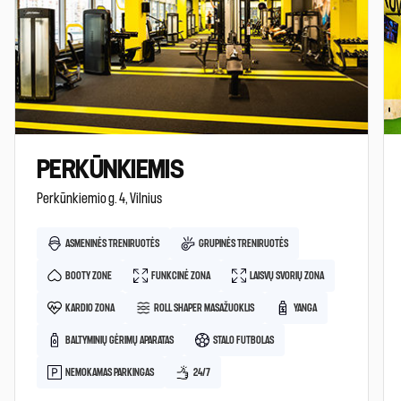
PERKŪNKIEMIS
Perkūnkiemio g. 4, Vilnius
ASMENINĖS TRENIRUOTĖS
GRUPINĖS TRENIRUOTĖS
BOOTY ZONE
FUNKCINĖ ZONA
LAISVŲ SVORIŲ ZONA
KARDIO ZONA
ROLL SHAPER MASAŽUOKLIS
YANGA
BALTYMINIŲ GĖRIMŲ APARATAS
STALO FUTBOLAS
NEMOKAMAS PARKINGAS
24/7