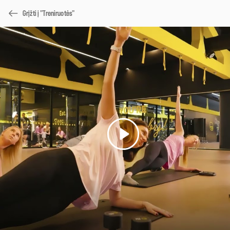
Grįžti į "Treniruotės"