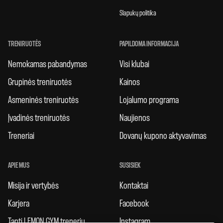
Slapukų politika
TRENIRUOTĖS
PAPILDOMA INFORMACIJA
Nemokamas pabandymas
Visi klubai
Grupinės treniruotės
Kainos
Asmeninės treniruotės
Lojalumo programa
Įvadinės treniruotės
Naujienos
Treneriai
Dovanų kupono aktyvavimas
APIE MUS
SUSISIEK
Misija ir vertybės
Kontaktai
Karjera
Facebook
Tapti LEMON GYM treneriu
Instagram