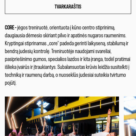
TVARKARAŠTIS
CORE –
jėgos treniruotė, orientuota į kūno centro stiprinimą,
daugiausia dėmesio skiriant pilvo ir apatinės nugaros raumenims.
Kryptingai stiprinamas „core“ padeda gerinti laikyseną, stabilumą ir
bendrą judesių kontrolę. Treniruotėje naudojami svareliai,
pasipriešinimo gumos, specialios lazdos ir kita įranga, todėl pratimai
išlieka įvairūs ir įtraukiantys. Subalansuotas krūvis leidžia susitelkti į
techniką ir raumenų darbą, o nuoseklūs judesiai suteikia tvirtumo
pojūtį.