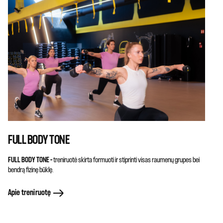
FULL BODY TONE
FULL BODY TONE –
treniruotė skirta formuoti ir stiprinti visas raumenų grupes bei
bendrą fizinę būklę.
Apie treniruotę