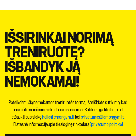
IŠSIRINKAI NORIMĄ
TRENIRUOTĘ?
IŠBANDYK JĄ
NEMOKAMAI!
Pateikdami šią nemokamos treniruotės formą, išreiškiate sutikimą, kad
jums būtų siunčiami rinkodaros pranešimai. Sutikimą galite bet kada
atšaukti susisiekę
hello@lemongym.lt
bei
privatumas@lemongym.lt
.
Platesnė informacija apie tiesioginę rinkodarą
[privatumo politika]