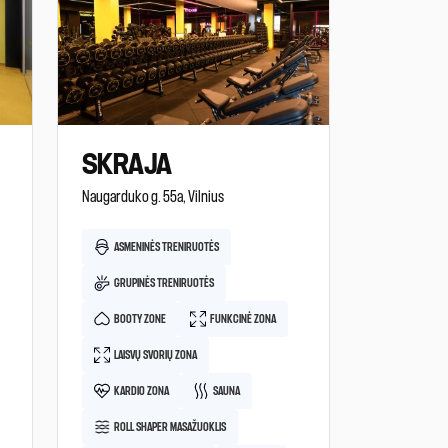
SKRAJA
Naugarduko g. 55a, Vilnius
ASMENINĖS TRENIRUOTĖS
GRUPINĖS TRENIRUOTĖS
BOOTY ZONE
FUNKCINĖ ZONA
LAISVŲ SVORIŲ ZONA
KARDIO ZONA
SAUNA
ROLL SHAPER MASAŽUOKLIS