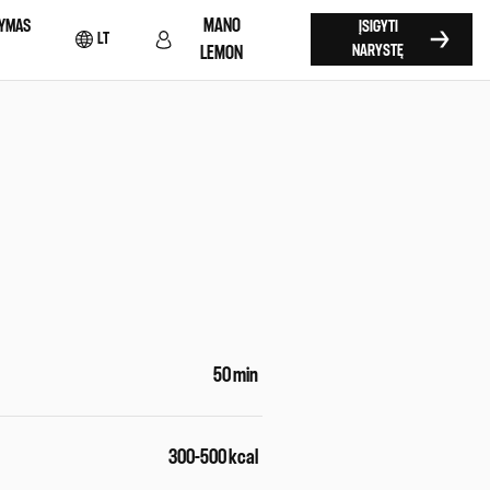
MANO
YMAS
ĮSIGYTI
LT
NARYSTĘ
LEMON
50 min
300-500 kcal