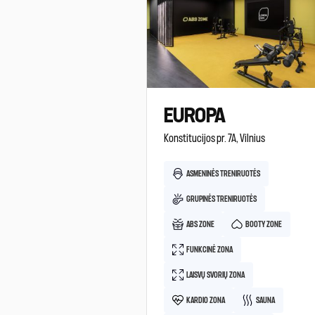
EUROPA
Konstitucijos pr. 7A, Vilnius
ASMENINĖS TRENIRUOTĖS
GRUPINĖS TRENIRUOTĖS
ABS ZONE
BOOTY ZONE
FUNKCINĖ ZONA
LAISVŲ SVORIŲ ZONA
KARDIO ZONA
SAUNA