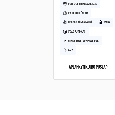
ROLL SHAPER MASAŽUOKLIS
RAUDONOJI ŠVIESA
VISBODY KŪNO ANALIZĖ
YANGA
STALO FUTBOLAS
NEMOKAMAS PARKINGAS 1 VAL.
24/7
APLANKYTI KLUBO PUSLAPĮ