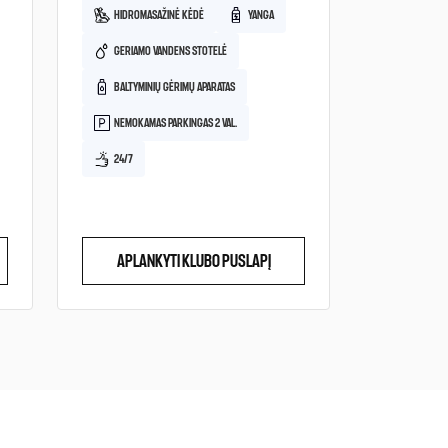
HIDROMASAŽINĖ KĖDĖ
YANGA
GERIAMO VANDENS STOTELĖ
BALTYMINIŲ GĖRIMŲ APARATAS
NEMOKAMAS PARKINGAS 2 VAL.
24/7
APLANKYTI KLUBO PUSLAPĮ