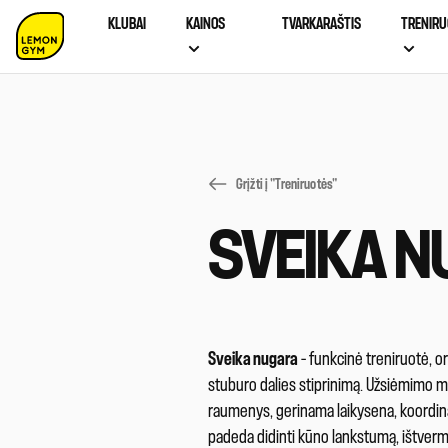
KLUBAI
KAINOS
TVARKARAŠTIS
TRENIRU
Grįžti į "Treniruotės"
SVEIKA 
Sveika nugara
– funkcinė treniruotė, o
stuburo dalies stiprinimą. Užsiėmimo met
raumenys, gerinama laikysena, koordina
padeda didinti kūno lankstumą, ištverm