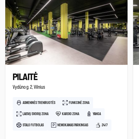
PILAITĖ
Vydūno g. 2, Vilnius
ASMENINĖS TRENIRUOTĖS
FUNKCINĖ ZONA
LAISVŲ SVORIŲ ZONA
KARDIO ZONA
YANGA
STALO FUTBOLAS
NEMOKAMAS PARKINGAS
24/7