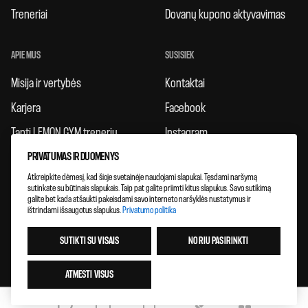
Treneriai
Dovanų kupono aktyvavimas
APIE MUS
SUSISIEK
Misija ir vertybės
Kontaktai
Karjera
Facebook
Tapti LEMON GYM treneriu
Instagram
PRIVATUMAS IR DUOMENYS
Taisyklės
Atkreipkite dėmesį, kad šioje svetainėje naudojami slapukai. Tęsdami naršymą
Atsiliepimai
sutinkate su būtinais slapukais. Taip pat galite priimti kitus slapukus. Savo sutikimą
galite bet kada atšaukti pakeisdami savo interneto naršyklės nustatymus ir
Klubų plėtra
ištrindami išsaugotus slapukus.
Privatumo politika
SUTIKTI SU VISAIS
NORIU PASIRINKTI
ATMESTI VISUS