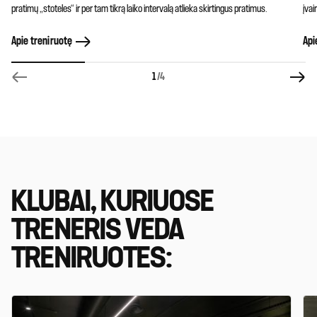
pratimų „stoteles“ ir per tam tikrą laiko intervalą atlieka skirtingus pratimus.
įvai
Apie treniruotę
Api
1
/4
KLUBAI, KURIUOSE
TRENERIS VEDA
TRENIRUOTES: