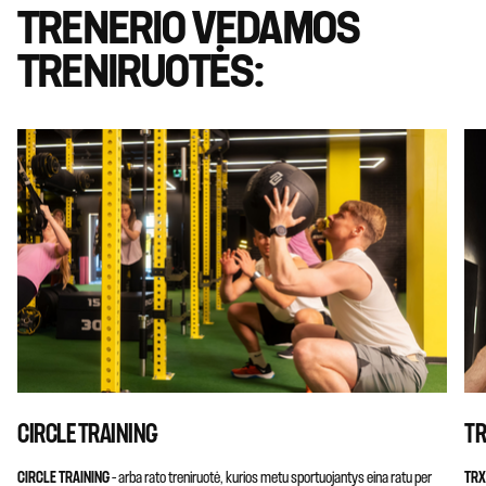
TRENERIO VEDAMOS
TRENIRUOTĖS:
CIRCLE TRAINING
T
CIRCLE TRAINING
– arba rato treniruotė, kurios metu sportuojantys eina ratu per
TRX