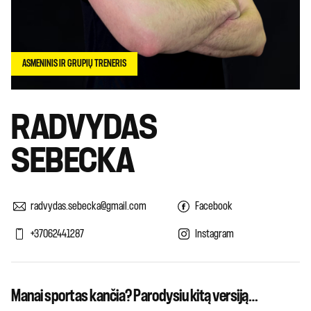
ASMENINIS IR GRUPIŲ TRENERIS
RADVYDAS
SEBECKA
radvydas.sebecka@gmail.com
Facebook
+37062441287
Instagram
Manai sportas kančia? Parodysiu kitą versiją…