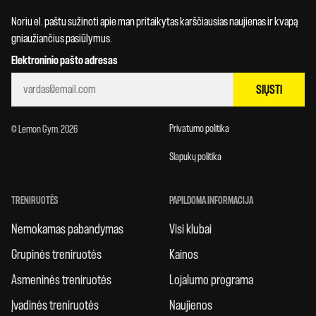
Noriu el. paštu sužinoti apie man pritaikytas karščiausias naujienas ir kvapą
gniaužiančius pasiūlymus.
Elektroninio pašto adresas
SIŲSTI
Privatumo politika
© Lemon Gym. 2026
Slapukų politika
TRENIRUOTĖS
PAPILDOMA INFORMACIJA
Nemokamas pabandymas
Visi klubai
Grupinės treniruotės
Kainos
Asmeninės treniruotės
Lojalumo programa
Įvadinės treniruotės
Naujienos