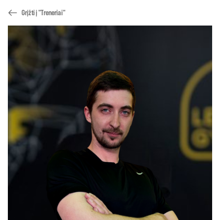
Grįžti į "Treneriai"