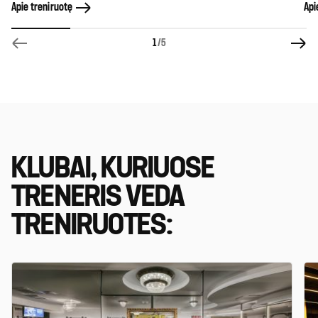
Apie treniruotę
Api
1
/5
KLUBAI, KURIUOSE
TRENERIS VEDA
TRENIRUOTES: