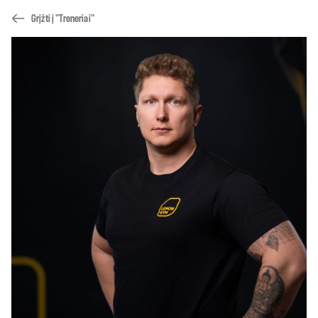
Grįžti į "Treneriai"