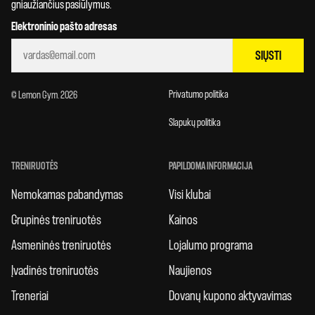
gniaužiančius pasiūlymus.
Elektroninio pašto adresas
SIŲSTI
Privatumo politika
© Lemon Gym. 2026
Slapukų politika
TRENIRUOTĖS
PAPILDOMA INFORMACIJA
Nemokamas pabandymas
Visi klubai
Grupinės treniruotės
Kainos
Asmeninės treniruotės
Lojalumo programa
Įvadinės treniruotės
Naujienos
Treneriai
Dovanų kupono aktyvavimas