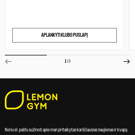
APLANKYTI KLUBO PUSLAPĮ
1
/3
Noriu el. paštu sužinoti apie man pritaikytas karščiausias naujienas ir kvapą