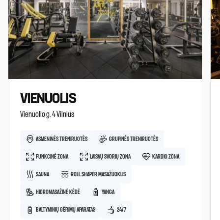
VIENUOLIS
Vienuolio g. 4 Vilnius
ASMENINĖS TRENIRUOTĖS
GRUPINĖS TRENIRUOTĖS
FUNKCINĖ ZONA
LAISVŲ SVORIŲ ZONA
KARDIO ZONA
SAUNA
ROLL SHAPER MASAŽUOKLIS
HIDROMASAŽINĖ KĖDĖ
YANGA
BALTYMINIŲ GĖRIMŲ APARATAS
24/7