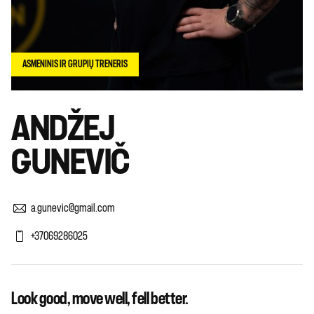
ASMENINIS IR GRUPIŲ TRENERIS
ANDŽEJ
GUNEVIČ
a.gunevic@gmail.com
+37069286025
Look good, move well, fell better.