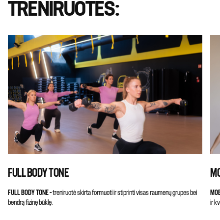
TRENIRUOTĖS:
FULL BODY TONE
MO
FULL BODY TONE –
treniruotė skirta formuoti ir stiprinti visas raumenų grupes bei
MOB
bendrą fizinę būklę.
ir k