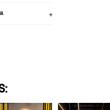
JA
S: