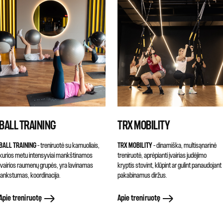
BALL TRAINING
TRX MOBILITY
BALL TRAINING
– treniruotė su kamuoliais,
TRX MOBILITY
– dinamiška, multisąnarinė
kurios metu intensyviai mankštinamos
treniruotė, aprėpianti įvairias judėjimo
įvairios raumenų grupės, yra lavinamas
kryptis stovint, klūpint ar gulint panaudojant
lankstumas, koordinacija.
pakabinamus diržus.
Apie treniruotę
Apie treniruotę