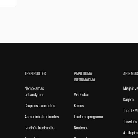
TRENIRUOTĖS
PAPILDOMA
APIE MUS
INFORMACIJA
Nemokamas
Misija ir 
pabandymas
Visi klubai
Karjera
Grupinės treniruotės
Kainos
Tapti LEM
Asmeninės treniruotės
Lojalumo programa
Taisyklės
Įvadinės treniruotės
Naujienos
Atsiliepim