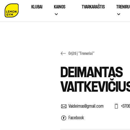
KLUBAI
KAINOS
TVARKARAŠTIS
TRENIRU
Grįžti į "Treneriai"
DEIMANTAS
VAITKEVIČIU
Vaideimas@gmail.com
+370
Facebook