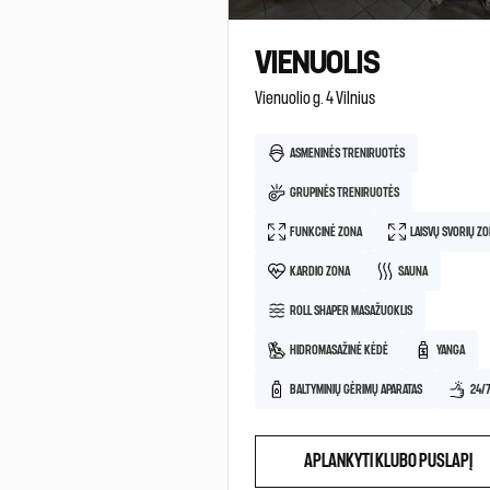
VIENUOLIS
Vienuolio g. 4 Vilnius
ASMENINĖS TRENIRUOTĖS
GRUPINĖS TRENIRUOTĖS
FUNKCINĖ ZONA
LAISVŲ SVORIŲ Z
KARDIO ZONA
SAUNA
ROLL SHAPER MASAŽUOKLIS
HIDROMASAŽINĖ KĖDĖ
YANGA
BALTYMINIŲ GĖRIMŲ APARATAS
24/
APLANKYTI KLUBO PUSLAPĮ