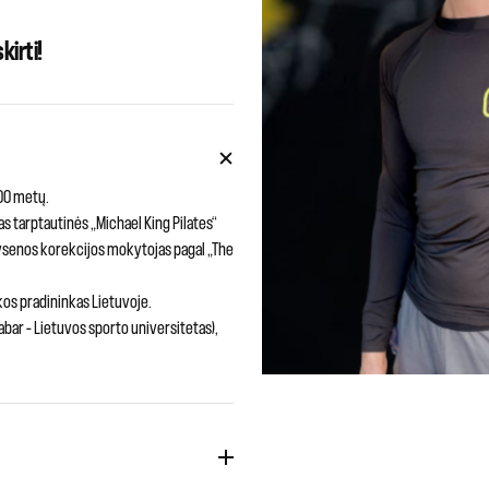
kirti!
000 metų.
s tarptautinės „Michael King Pilates“
ikysenos korekcijos mokytojas pagal „The
kos pradininkas Lietuvoje.
bar – Lietuvos sporto universitetas),