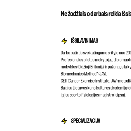
Ne žodžiais o darbais reikia išsis
IŠSILAVINIMAS
Darbo patirtis sveikatingumo srityje nuo 2
Profesionalus pilates mokytojas, diplomuota
mokyklos (Didžioji Britanija) ir pažengęs la
Biomechanics Method“ (JAV).
CETI (Cancer Exercise Institute, JAV) metodi
Baigiau Lietuvos kūno kultūros akademiją (da
įgijau sporto fiziologijos magistro laipsnį.
SPECIALIZACIJA