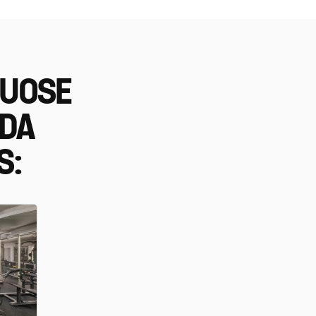
IUOSE
EDA
S: