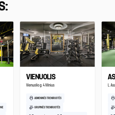
S:
VIENUOLIS
AS
Vienuolio g. 4 Vilnius
L. As
ASMENINĖS TRENIRUOTĖS
ONE
GRUPINĖS TRENIRUOTĖS