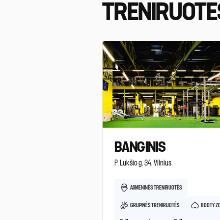
TRENIRUOTE
BANGINIS
P. Lukšio g. 34, Vilnius
ASMENINĖS TRENIRUOTĖS
GRUPINĖS TRENIRUOTĖS
BOOTY Z