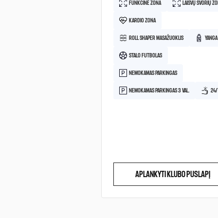
FUNKCINĖ ZONA
LAISVŲ SVORIŲ Z
KARDIO ZONA
ROLL SHAPER MASAŽUOKLIS
YANGA
STALO FUTBOLAS
NEMOKAMAS PARKINGAS
NEMOKAMAS PARKINGAS 3 VAL.
24/
APLANKYTI KLUBO PUSLAPĮ