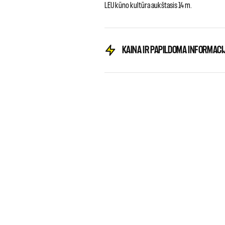
LEU kūno kultūra aukštasis 14 m.
KAINA IR PAPILDOMA INFORMACI