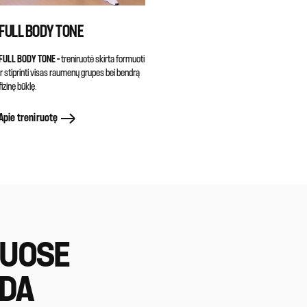
FULL BODY TONE
FULL BODY TONE –
treniruotė skirta formuoti
ir stiprinti visas raumenų grupes bei bendrą
fizinę būklę.
Apie treniruotę
IUOSE
EDA