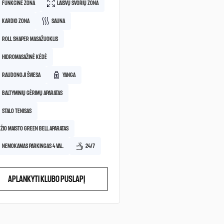
FUNKCINĖ ZONA
LAISVŲ SVORIŲ ZONA
KARDIO ZONA
SAUNA
ROLL SHAPER MASAŽUOKLIS
HIDROMASAŽINĖ KĖDĖ
RAUDONOJI ŠVIESA
YANGA
BALTYMINIŲ GĖRIMŲ APARATAS
STALO TENISAS
EŽIO MAISTO GREEN BELL APARATAS
NEMOKAMAS PARKINGAS 4 VAL.
24/7
APLANKYTI KLUBO PUSLAPĮ