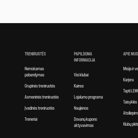
TRENIRUOTĖS
PAPILDOMA
APIE MUS
INFORMACIJA
Nemokamas
Misija ir 
pabandymas
Visi klubai
Karjera
Grupinės treniruotės
Kainos
Tapti LEM
Asmeninės treniruotės
Lojalumo programa
Taisyklės
Įvadinės treniruotės
Naujienos
Atsiliepim
Treneriai
Dovanų kupono
Klubų plėt
aktyvavimas