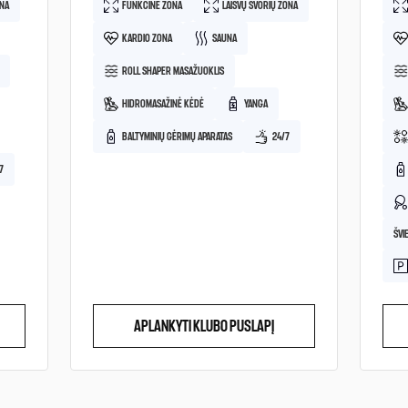
ONA
FUNKCINĖ ZONA
LAISVŲ SVORIŲ ZONA
KARDIO ZONA
SAUNA
ROLL SHAPER MASAŽUOKLIS
HIDROMASAŽINĖ KĖDĖ
YANGA
BALTYMINIŲ GĖRIMŲ APARATAS
24/7
7
ŠVI
APLANKYTI KLUBO PUSLAPĮ