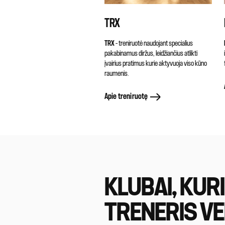
TRX
TRX
– treniruotė naudojant specialius
pakabinamus diržus, leidžiančius atlikti
įvairius pratimus kurie aktyvuoja viso kūno
raumenis.
Apie treniruotę
KLUBAI, KUR
TRENERIS V