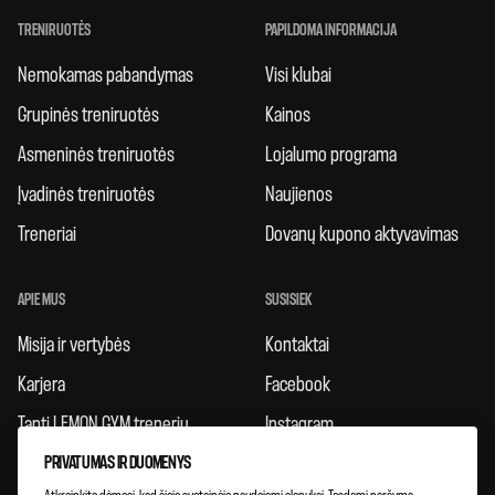
TRENIRUOTĖS
PAPILDOMA INFORMACIJA
Nemokamas pabandymas
Visi klubai
Grupinės treniruotės
Kainos
Asmeninės treniruotės
Lojalumo programa
Įvadinės treniruotės
Naujienos
Treneriai
Dovanų kupono aktyvavimas
APIE MUS
SUSISIEK
Misija ir vertybės
Kontaktai
Karjera
Facebook
Tapti LEMON GYM treneriu
Instagram
PRIVATUMAS IR DUOMENYS
Taisyklės