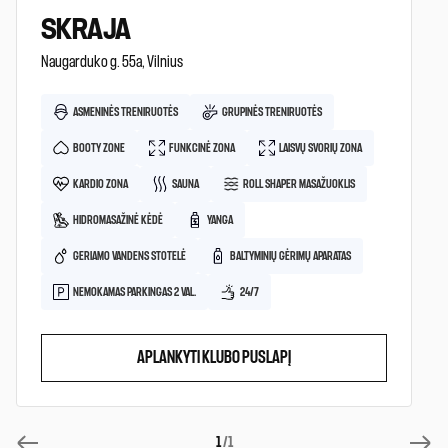
SKRAJA
Naugarduko g. 55a, Vilnius
ASMENINĖS TRENIRUOTĖS
GRUPINĖS TRENIRUOTĖS
BOOTY ZONE
FUNKCINĖ ZONA
LAISVŲ SVORIŲ ZONA
KARDIO ZONA
SAUNA
ROLL SHAPER MASAŽUOKLIS
HIDROMASAŽINĖ KĖDĖ
YANGA
GERIAMO VANDENS STOTELĖ
BALTYMINIŲ GĖRIMŲ APARATAS
NEMOKAMAS PARKINGAS 2 VAL.
24/7
APLANKYTI KLUBO PUSLAPĮ
1
/1