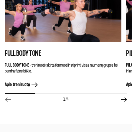
FULL BODY TONE
PI
FULL BODY TONE –
treniruotė skirta formuoti ir stiprinti visas raumenų grupes bei
PIL
bendrą fizinę būklę.
ir l
Apie treniruotę
Api
1
/4