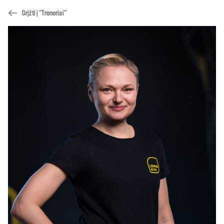
Grįžti į "Treneriai"