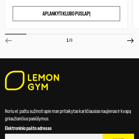
APLANKYTI KLUBO PUSLAPĮ
1
/6
Noriu el. paštu sužinoti apie man pritaikytas karščiausias naujienas ir kvapą
gniaužiančius pasiūlymus.
Elektroninio pašto adresas