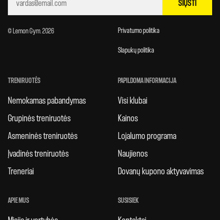
SIŲSTI
Privatumo politika
© Lemon Gym. 2026
Slapukų politika
TRENIRUOTĖS
PAPILDOMA INFORMACIJA
Nemokamas pabandymas
Visi klubai
Grupinės treniruotės
Kainos
Asmeninės treniruotės
Lojalumo programa
Įvadinės treniruotės
Naujienos
Treneriai
Dovanų kupono aktyvavimas
APIE MUS
SUSISIEK