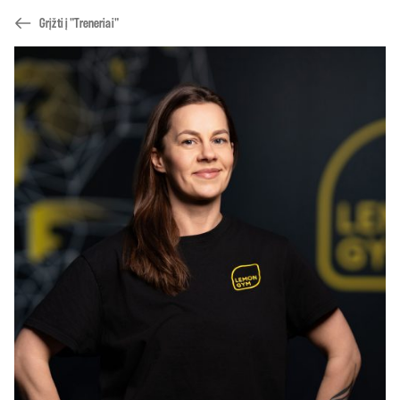
Grįžti į "Treneriai"