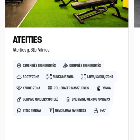
ATEITIES
Ateities g. 31b, Vilnius
ASMENINĖS TRENIRUOTĖS
GRUPINĖS TRENIRUOTĖS
BOOTY ZONE
FUNKCINĖ ZONA
LAISVŲ SVORIŲ ZONA
KARDIO ZONA
ROLL SHAPER MASAŽUOKLIS
YANGA
GERIAMO VANDENS STOTELĖ
BALTYMINIŲ GĖRIMŲ APARATAS
STALO TENISAS
NEMOKAMAS PARKINGAS
24/7