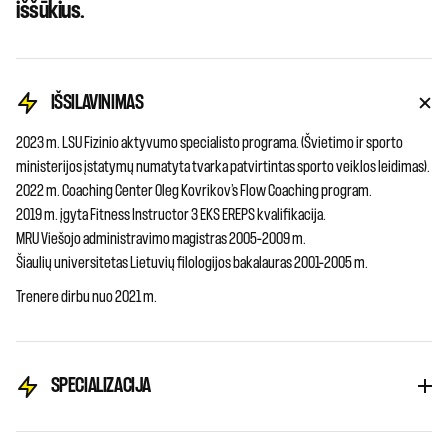
iššūkius.
IŠSILAVINIMAS
2023 m. LSU Fizinio aktyvumo specialisto programa. (Švietimo ir sporto
ministerijos įstatymų numatyta tvarka patvirtintas sporto veiklos leidimas).
2022 m. Coaching Center Oleg Kovrikov’s Flow Coaching program.
2019 m. įgyta Fitness Instructor 3 EKS EREPS kvalifikacija.
MRU Viešojo administravimo magistras 2005–2009 m.
Šiaulių universitetas Lietuvių filologijos bakalauras 2001–2005 m.
Trenere dirbu nuo 2021 m.
SPECIALIZACIJA