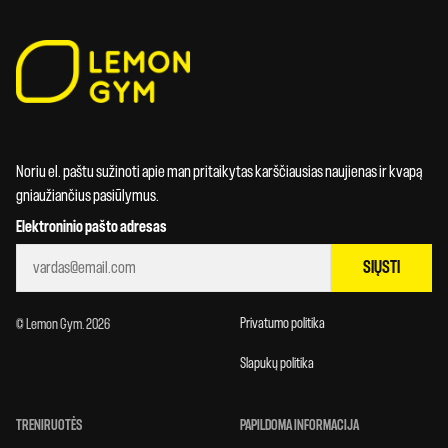
Noriu el. paštu sužinoti apie man pritaikytas karščiausias naujienas ir kvapą
gniaužiančius pasiūlymus.
Elektroninio pašto adresas
SIŲSTI
Privatumo politika
© Lemon Gym. 2026
Slapukų politika
TRENIRUOTĖS
PAPILDOMA INFORMACIJA