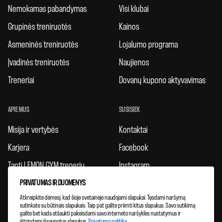
Nemokamas pabandymas
Visi klubai
Grupinės treniruotės
Kainos
Asmeninės treniruotės
Lojalumo programa
Įvadinės treniruotės
Naujienos
Treneriai
Dovanų kupono aktyvavimas
APIE MUS
SUSISIEK
Misija ir vertybės
Kontaktai
Karjera
Facebook
Tapti LEMON GYM treneriu
Instagram
Taisyklės
PRIVATUMAS IR DUOMENYS
Atkreipkite dėmesį, kad šioje svetainėje naudojami slapukai. Tęsdami naršymą
Atsiliepimai
sutinkate su būtinais slapukais. Taip pat galite priimti kitus slapukus. Savo sutikimą
galite bet kada atšaukti pakeisdami savo interneto naršyklės nustatymus ir
Klubų plėtra
ištrindami išsaugotus slapukus.
Privatumo politika