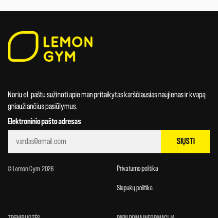
Noriu el. paštu sužinoti apie man pritaikytas karščiausias naujienas ir kvapą
gniaužiančius pasiūlymus.
Elektroninio pašto adresas
SIŲSTI
Privatumo politika
© Lemon Gym. 2026
Slapukų politika