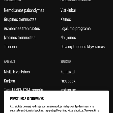
TRENIRUOTĖS
PAPILDOMA INFORMACIJA
Nemokamas pabandymas
Visi klubai
Grupinės treniruotės
Kainos
Asmeninės treniruotės
Lojalumo programa
Įvadinės treniruotės
Naujienos
Treneriai
Dovanų kupono aktyvavimas
APIE MUS
SUSISIEK
Misija ir vertybės
Kontaktai
Karjera
Facebook
Tapti LEMON GYM treneriu
Instagram
PRIVATUMAS IR DUOMENYS
Taisyklės
Atkreipkite dėmesį, kad šioje svetainėje naudojami slapukai. Tęsdami naršymą
Atsiliepimai
sutinkate su būtinais slapukais. Taip pat galite priimti kitus slapukus. Savo sutikimą