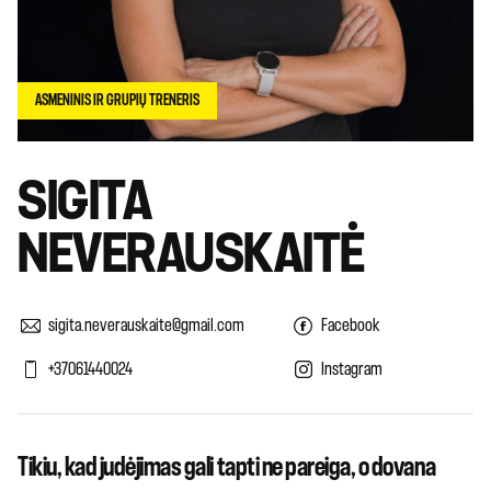
ASMENINIS IR GRUPIŲ TRENERIS
SIGITA
NEVERAUSKAITĖ
sigita.neverauskaite@gmail.com
Facebook
+37061440024
Instagram
Tikiu, kad judėjimas gali tapti ne pareiga, o dovana