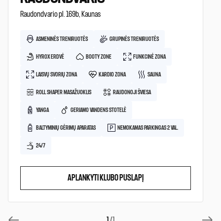
Raudondvario pl. 169b, Kaunas
ASMENINĖS TRENIRUOTĖS
GRUPINĖS TRENIRUOTĖS
HYROX ERDVĖ
BOOTY ZONE
FUNKCINĖ ZONA
LAISVŲ SVORIŲ ZONA
KARDIO ZONA
SAUNA
ROLL SHAPER MASAŽUOKLIS
RAUDONOJI ŠVIESA
YANGA
GERIAMO VANDENS STOTELĖ
BALTYMINIŲ GĖRIMŲ APARATAS
NEMOKAMAS PARKINGAS 2 VAL.
24/7
APLANKYTI KLUBO PUSLAPĮ
1
/1