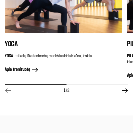
YOGA
PI
YOGA
– tai kelių tūkstantmečių mankšta skirta ir kūnui, ir sielai.
PIL
ir l
Apie treniruotę
Api
1
/2