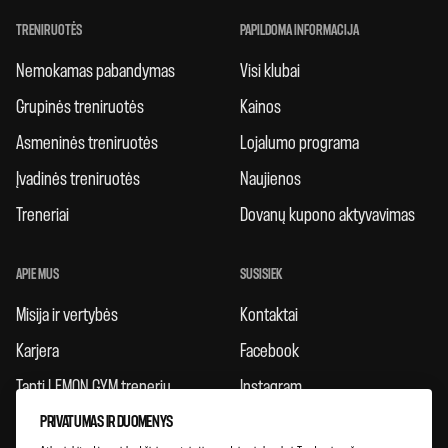
TRENIRUOTĖS
PAPILDOMA INFORMACIJA
Nemokamas pabandymas
Visi klubai
Grupinės treniruotės
Kainos
Asmeninės treniruotės
Lojalumo programa
Įvadinės treniruotės
Naujienos
Treneriai
Dovanų kupono aktyvavimas
APIE MUS
SUSISIEK
Misija ir vertybės
Kontaktai
Karjera
Facebook
Tapti LEMON GYM treneriu
Instagram
PRIVATUMAS IR DUOMENYS
Taisyklės