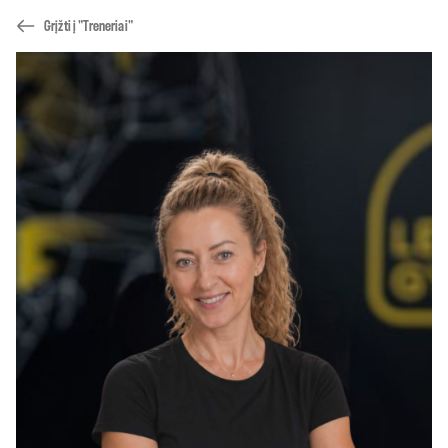
Grįžti į "Treneriai"