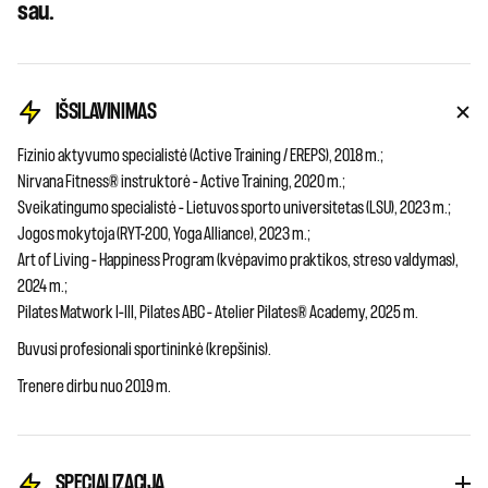
sau.
IŠSILAVINIMAS
Fizinio aktyvumo specialistė (Active Training / EREPS), 2018 m.;
Nirvana Fitness® instruktorė – Active Training, 2020 m.;
Sveikatingumo specialistė – Lietuvos sporto universitetas (LSU), 2023 m.;
Jogos mokytoja (RYT-200, Yoga Alliance), 2023 m.;
Art of Living – Happiness Program (kvėpavimo praktikos, streso valdymas),
2024 m.;
Pilates Matwork I–III, Pilates ABC – Atelier Pilates® Academy, 2025 m.
Buvusi profesionali sportininkė (krepšinis).
Trenere dirbu nuo 2019 m.
SPECIALIZACIJA