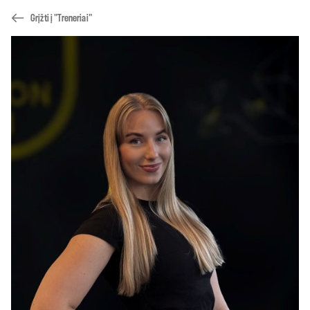
Grįžti į "Treneriai"