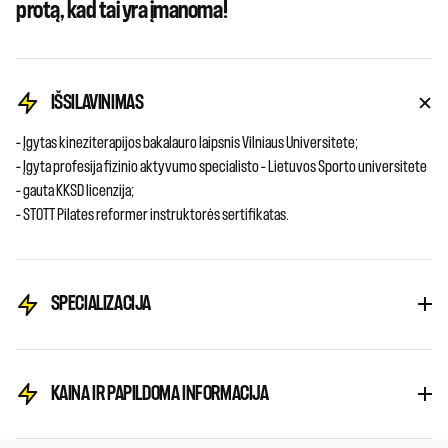
protą, kad tai yra įmanoma!
IŠSILAVINIMAS
– Įgytas kineziterapijos bakalauro laipsnis Vilniaus Universitete;
– Įgyta profesija fizinio aktyvumo specialisto – Lietuvos Sporto universitete
– gauta KKSD licenzija;
– STOTT Pilates reformer instruktorės sertifikatas.
SPECIALIZACIJA
KAINA IR PAPILDOMA INFORMACIJA