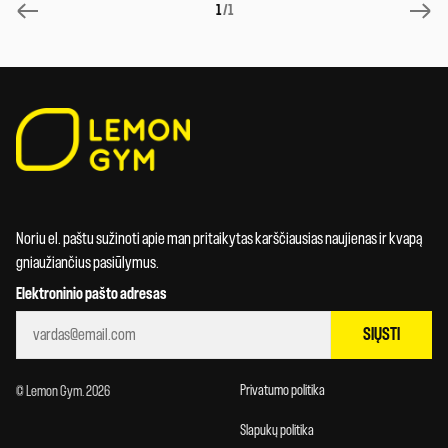
1
/1
Noriu el. paštu sužinoti apie man pritaikytas karščiausias naujienas ir kvapą
gniaužiančius pasiūlymus.
Elektroninio pašto adresas
SIŲSTI
Privatumo politika
© Lemon Gym. 2026
Slapukų politika