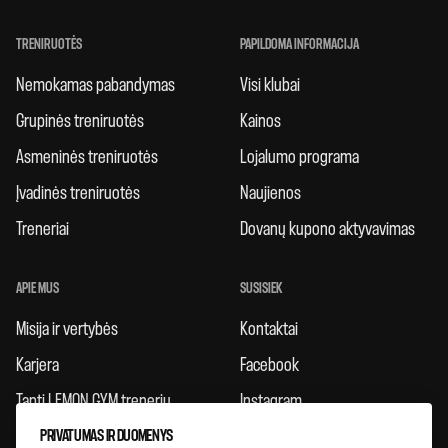
TRENIRUOTĖS
PAPILDOMA INFORMACIJA
Nemokamas pabandymas
Visi klubai
Grupinės treniruotės
Kainos
Asmeninės treniruotės
Lojalumo programa
Įvadinės treniruotės
Naujienos
Treneriai
Dovanų kupono aktyvavimas
APIE MUS
SUSISIEK
Misija ir vertybės
Kontaktai
Karjera
Facebook
Tapti LEMON GYM treneriu
Instagram
PRIVATUMAS IR DUOMENYS
Taisyklės