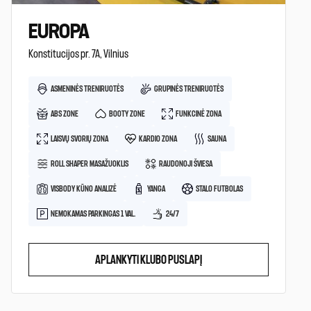
EUROPA
Konstitucijos pr. 7A, Vilnius
ASMENINĖS TRENIRUOTĖS
GRUPINĖS TRENIRUOTĖS
ABS ZONE
BOOTY ZONE
FUNKCINĖ ZONA
LAISVŲ SVORIŲ ZONA
KARDIO ZONA
SAUNA
ROLL SHAPER MASAŽUOKLIS
RAUDONOJI ŠVIESA
VISBODY KŪNO ANALIZĖ
YANGA
STALO FUTBOLAS
NEMOKAMAS PARKINGAS 1 VAL.
24/7
APLANKYTI KLUBO PUSLAPĮ