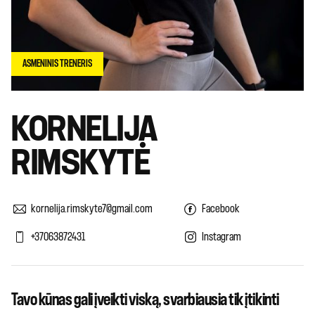
ASMENINIS TRENERIS
KORNELIJA
RIMSKYTĖ
kornelija.rimskyte7@gmail.com
Facebook
+37063872431
Instagram
Tavo kūnas gali įveikti viską, svarbiausia tik įtikinti