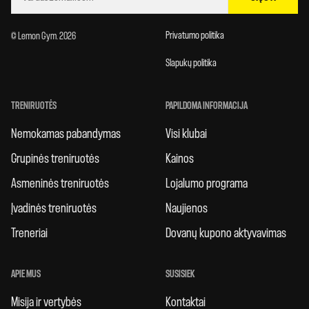
Privatumo politika
© Lemon Gym. 2026
Slapukų politika
TRENIRUOTĖS
PAPILDOMA INFORMACIJA
Nemokamas pabandymas
Visi klubai
Grupinės treniruotės
Kainos
Asmeninės treniruotės
Lojalumo programa
Įvadinės treniruotės
Naujienos
Treneriai
Dovanų kupono aktyvavimas
APIE MUS
SUSISIEK
Misija ir vertybės
Kontaktai