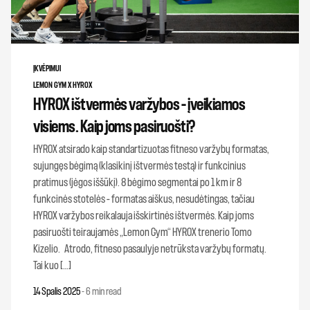
ĮKVĖPIMUI
LEMON GYM X HYROX
HYROX ištvermės varžybos – įveikiamos
visiems. Kaip joms pasiruošti?
HYROX atsirado kaip standartizuotas fitneso varžybų formatas,
sujungęs bėgimą (klasikinį ištvermės testą) ir funkcinius
pratimus (jėgos iššūkį). 8 bėgimo segmentai po 1 km ir 8
funkcinės stotelės – formatas aiškus, nesudėtingas, tačiau
HYROX varžybos reikalauja išskirtinės ištvermės. Kaip joms
pasiruošti teiraujamės „Lemon Gym“ HYROX trenerio Tomo
Kizelio. Atrodo, fitneso pasaulyje netrūksta varžybų formatų.
Tai kuo […]
14 Spalis 2025
-
6 min read