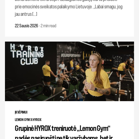
prie emocinės sveikatos palaikymo Lietuvoje. „Labai smagu, jog
jau antrus […]
22 Sausis 2026
-
2 min read
ĮKVĖPIMUI
LEMON GYM X HYROX
Grupinė HYROX treniruotė „Lemon Gym“
padės pasiruošti ne tik varžyboms, bet ir