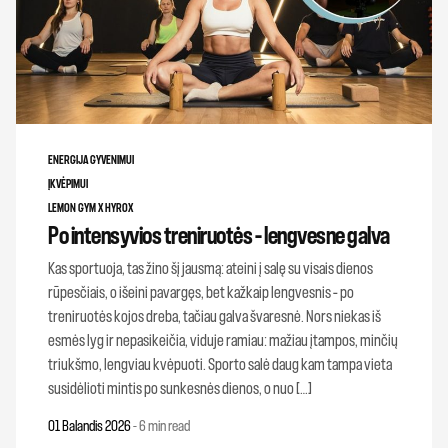
ENERGIJA GYVENIMUI
ĮKVĖPIMUI
LEMON GYM X HYROX
Po intensyvios treniruotės – lengvesne galva
Kas sportuoja, tas žino šį jausmą: ateini į salę su visais dienos
rūpesčiais, o išeini pavargęs, bet kažkaip lengvesnis – po
treniruotės kojos dreba, tačiau galva švaresnė. Nors niekas iš
esmės lyg ir nepasikeičia, viduje ramiau: mažiau įtampos, minčių
triukšmo, lengviau kvėpuoti. Sporto salė daug kam tampa vieta
susidėlioti mintis po sunkesnės dienos, o nuo […]
01 Balandis 2026
-
6 min read