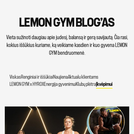
LEMON GYM BLOG’AS
Vieta sužinoti daugiau apie judesį, balansą ir gerą savijautą. Čia rasi,
kokius iššūkius kuriame, ką veikiame kasdien ir kuo gyvena LEMON
GYM bendruomenė.
Viskas
Renginiai ir iššūkiai
Naujiena
Aktualu klientams
LEMON GYM x HYROX
Energija gyvenimui
Klubų plėtra
Įkvėpimui