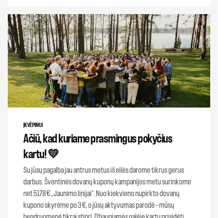
ĮKVĖPIMUI
Ačiū, kad kuriame prasmingus pokyčius
kartu! 💛
Su jūsų pagalba jau antrus metus iš eilės darome tikrus gerus
darbus. Šventinės dovanų kuponų kampanijos metu surinkome
net 5178 € „Jaunimo linijai“. Nuo kiekvieno nupirkto dovanų
kupono skyrėme po 3 €, o jūsų aktyvumas parodė – mūsų
bendruomenė tikrai stipri. Džiaugiamės galėję kartu prisidėti