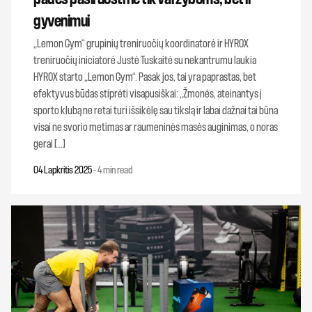
gyvenimui
„Lemon Gym“ grupinių treniruočių koordinatorė ir HYROX
treniruočių iniciatorė Justė Tuskaitė su nekantrumu laukia
HYROX starto „Lemon Gym“. Pasak jos, tai yra paprastas, bet
efektyvus būdas stiprėti visapusiškai: „Žmonės, ateinantys į
sporto klubą ne retai turi išsikėlę sau tikslą ir labai dažnai tai būna
visai ne svorio metimas ar raumeninės masės auginimas, o noras
gerai […]
04 Lapkritis 2025
-
4 min read