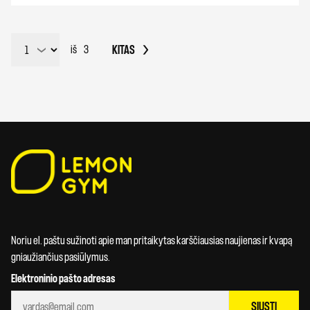
KITAS
iš
3
Noriu el. paštu sužinoti apie man pritaikytas karščiausias naujienas ir kvapą
gniaužiančius pasiūlymus.
Elektroninio pašto adresas
SIŲSTI