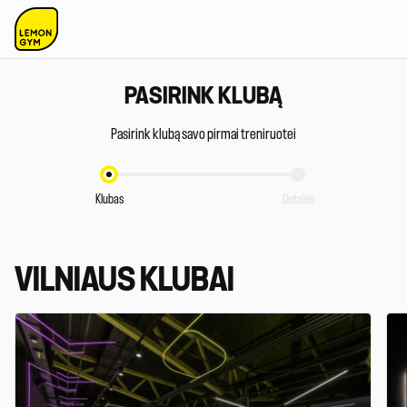
PASIRINK KLUBĄ
Pasirink klubą savo pirmai treniruotei
Klubas
Detalės
VILNIAUS KLUBAI