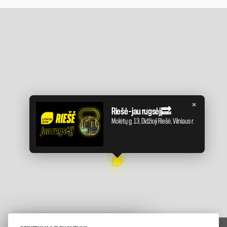
×
Riešė – jau rugsėjį🔜
Molėtų g. 13, Didžioji Riešė, Vilniaus r.