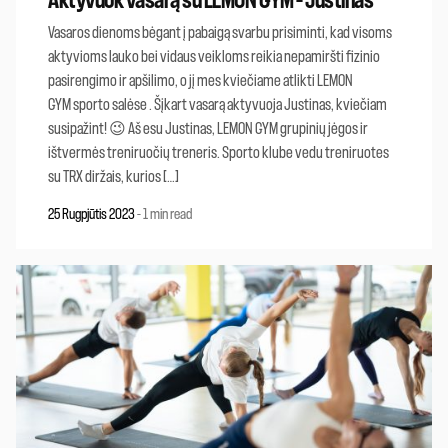
Vasaros dienoms bėgant į pabaigą svarbu prisiminti, kad visoms
aktyvioms lauko bei vidaus veikloms reikia nepamiršti fizinio
pasirengimo ir apšilimo, o jį mes kviečiame atlikti LEMON
GYM sporto salėse . Šįkart vasarą aktyvuoja Justinas, kviečiam
susipažint! 😉 Aš esu Justinas, LEMON GYM grupinių jėgos ir
ištvermės treniruočių treneris. Sporto klube vedu treniruotes
su TRX diržais, kurios […]
25 Rugpjūtis 2023
-
1 min read