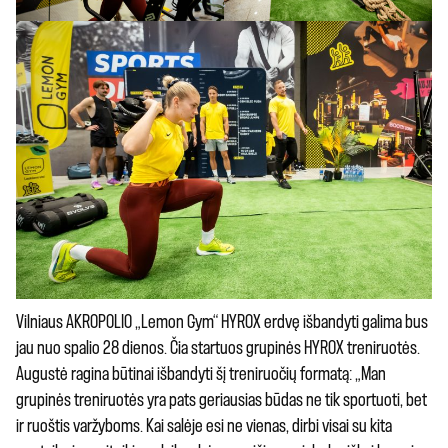
Vilniaus AKROPOLIO „Lemon Gym“ HYROX erdvę išbandyti galima bus
jau nuo spalio 28 dienos. Čia startuos grupinės HYROX treniruotės.
Augustė ragina būtinai išbandyti šį treniruočių formatą: „Man
grupinės treniruotės yra pats geriausias būdas ne tik sportuoti, bet
ir ruoštis varžyboms. Kai salėje esi ne vienas, dirbi visai su kita