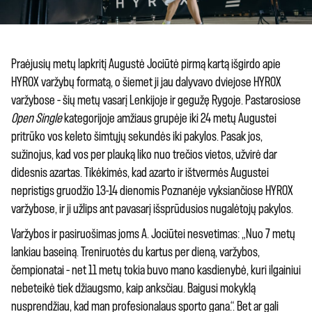
Praėjusių metų lapkritį Augustė Jociūtė pirmą kartą išgirdo apie
HYROX varžybų formatą, o šiemet ji jau dalyvavo dviejose HYROX
varžybose – šių metų vasarį Lenkijoje ir gegužę Rygoje. Pastarosiose
Open Single
kategorijoje amžiaus grupėje iki 24 metų Augustei
pritrūko vos keleto šimtųjų sekundės iki pakylos. Pasak jos,
sužinojus, kad vos per plauką liko nuo trečios vietos, užvirė dar
didesnis azartas. Tikėkimės, kad azarto ir ištvermės Augustei
nepristigs gruodžio 13-14 dienomis Poznanėje vyksiančiose HYROX
varžybose, ir ji užlips ant pavasarį išsprūdusios nugalėtojų pakylos.
Varžybos ir pasiruošimas joms A. Jociūtei nesvetimas: „Nuo 7 metų
lankiau baseiną. Treniruotės du kartus per dieną, varžybos,
čempionatai – net 11 metų tokia buvo mano kasdienybė, kuri ilgainiui
nebeteikė tiek džiaugsmo, kaip anksčiau. Baigusi mokyklą
nusprendžiau, kad man profesionalaus sporto gana.“. Bet ar gali