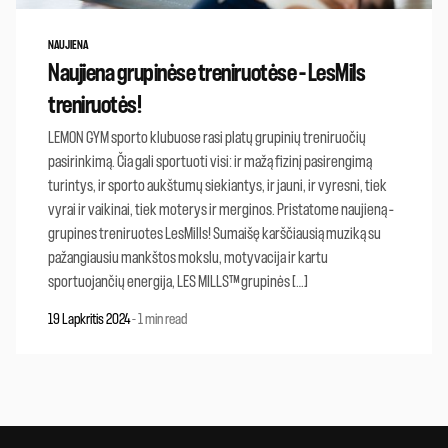
NAUJIENA
Naujiena grupinėse treniruotėse – LesMils
treniruotės!
LEMON GYM sporto klubuose rasi platų grupinių treniruočių
pasirinkimą. Čia gali sportuoti visi: ir mažą fizinį pasirengimą
turintys, ir sporto aukštumų siekiantys, ir jauni, ir vyresni, tiek
vyrai ir vaikinai, tiek moterys ir merginos. Pristatome naujieną –
grupines treniruotes LesMills! Sumaišę karščiausią muziką su
pažangiausiu mankštos mokslu, motyvacija ir kartu
sportuojančių energija, LES MILLS™ grupinės […]
19 Lapkritis 2024
-
1 min read