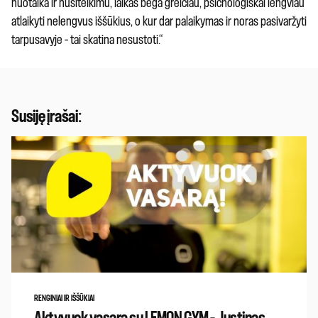
nuotaika ir nusiteikimu, laikas bėga greičiau, psichologiškai lengviau
atlaikyti nelengvus iššūkius, o kur dar palaikymas ir noras pasivaržyti
tarpusavyje – tai skatina nesustoti.“
Susiję įrašai:
RENGINIAI IR IŠŠŪKIAI
Aktyvuok vasarą su LEMON GYM – Justinas