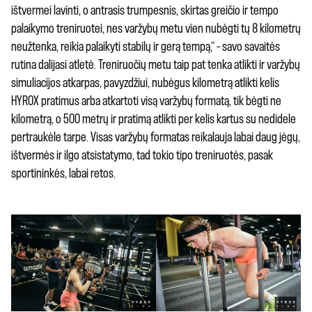
ištvermei lavinti, o antrasis trumpesnis, skirtas greičio ir tempo
palaikymo treniruotei, nes varžybų metu vien nubėgti tų 8 kilometrų
neužtenka, reikia palaikyti stabilų ir gerą tempą,“ – savo savaitės
rutina dalijasi atletė. Treniruočių metu taip pat tenka atlikti ir varžybų
simuliacijos atkarpas, pavyzdžiui, nubėgus kilometrą atlikti kelis
HYROX pratimus arba atkartoti visą varžybų formatą, tik bėgti ne
kilometrą, o 500 metrų ir pratimą atlikti per kelis kartus su nedidele
pertraukėle tarpe. Visas varžybų formatas reikalauja labai daug jėgų,
ištvermės ir ilgo atsistatymo, tad tokio tipo treniruotės, pasak
sportininkės, labai retos.