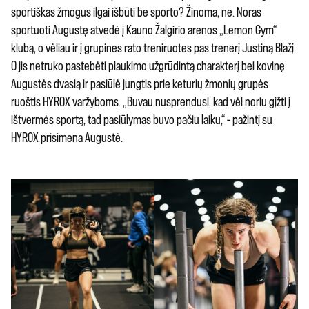
sportiškas žmogus ilgai išbūti be sporto? Žinoma, ne. Noras
sportuoti Augustę atvedė į Kauno Žalgirio arenos „Lemon Gym“
klubą, o vėliau ir į grupines rato treniruotes pas trenerį Justiną Blažį.
O jis netruko pastebėti plaukimo užgrūdintą charakterį bei kovinę
Augustės dvasią ir pasiūlė jungtis prie keturių žmonių grupės
ruoštis HYROX varžyboms. „Buvau nusprendusi, kad vėl noriu gįžti į
ištvermės sportą, tad pasiūlymas buvo pačiu laiku,“ – pažintį su
HYROX prisimena Augustė.