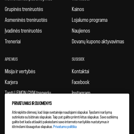
Grupinės treniruotės
Kainos
Asmeninės treniruotės
Lojalumo programa
Įvadinės treniruotės
Naujienos
Treneriai
Dovanų kupono aktyvavimas
APIE MUS
SUSISIEK
Misija ir vertybės
Kontaktai
Karjera
Facebook
Tapti LEMON GYM treneriu
Instagram
PRIVATUMAS IR DUOMENYS
Taisyklės
Atkreipkite dėmesį, kad šioje svetainėje naudojami slapukai. Tęsdami naršymą
Atsiliepimai
sutinkate su būtinais slapukais. Taip pat galite priimti kitus slapukus. Savo sutikimą
galite bet kada atšaukti pakeisdami savo interneto naršyklės nustatymus ir
Klubų plėtra
ištrindami išsaugotus slapukus.
Privatumo politika