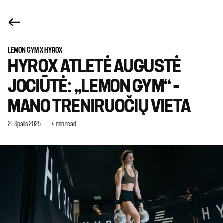
LEMON GYM X HYROX
HYROX ATLETĖ AUGUSTĖ
JOCIŪTĖ: „LEMON GYM“ –
MANO TRENIRUOČIŲ VIETA
21 Spalis 2025
4 min read