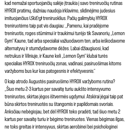
kad nemažai sportuojančių salėje įtraukia į savo treniruočių rutinas
HYROX pratimų, dažniau naudoja irklavimo, slidinėjimo judesius
imituojančius (
SkiErg
) treniruoklius. Pačių galimybių HYROX
treniruotėms taip pat vis daugiau: „Pamenu, kai pradėjome
treniruotis, roges stūmimui ir traukimui turėjo tik Savanorių „Lemon
Gym“ Kaune, tad arba specialiai važiuodavom ten, arba ieškodavome
alternatyvų ir stumdydavome dėžes. Labai džiaugiuosi, kad
netrukus ir Vilniuje, ir Kaune keli „Lemon Gym“ klubai turės
specialias HYROX treniruočių zonas, vadinasi, pasiruošimas kitoms
varžyboms bus kur kas patogesnis ir efektyvesnis.“
O kaip atrodo Augustės pasiruošimo HYROX varžyboms rutina?
„Šiuo metu 2-3 kartus per savaitę turiu aukšto intensyvumo
treniruotes, skirtas jėgos ištvermės ugdymui. Atskirai jėgai taip pat
būna skirtos treniruotės su štangomis ir papildomais svoriais.
Anksčiau nebėgiojau, bet dėl HYROX teko pradėti, tad šiuo metu 2
kartus per savaitę turiu ir bėgimo treniruotes. Vienas bėgimas ilgas,
ne toks greitas ir intensyvus, skirtas aerobinei bei psichologinei