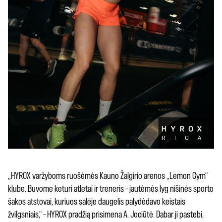
„HYROX varžyboms ruošėmės Kauno Žalgirio arenos „Lemon Gym“
klube. Buvome keturi atletai ir treneris – jautėmės lyg nišinės sporto
šakos atstovai, kuriuos salėje daugelis palydėdavo keistais
žvilgsniais,“ – HYROX pradžią prisimena A. Jociūtė. Dabar ji pastebi,