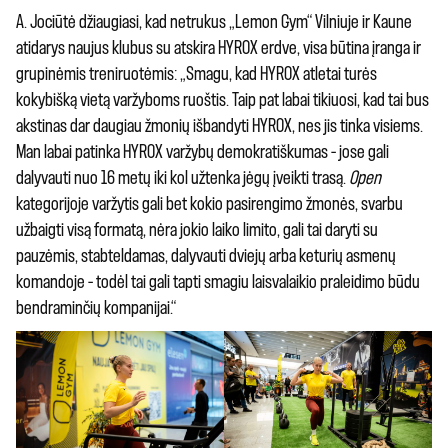
A. Jociūtė džiaugiasi, kad netrukus „Lemon Gym“ Vilniuje ir Kaune
atidarys naujus klubus su atskira HYROX erdve, visa būtina įranga ir
grupinėmis treniruotėmis: „Smagu, kad HYROX atletai turės
kokybišką vietą varžyboms ruoštis. Taip pat labai tikiuosi, kad tai bus
akstinas dar daugiau žmonių išbandyti HYROX, nes jis tinka visiems.
Man labai patinka HYROX varžybų demokratiškumas – jose gali
dalyvauti nuo 16 metų iki kol užtenka jėgų įveikti trasą.
Open
kategorijoje varžytis gali bet kokio pasirengimo žmonės, svarbu
užbaigti visą formatą, nėra jokio laiko limito, gali tai daryti su
pauzėmis, stabteldamas, dalyvauti dviejų arba keturių asmenų
komandoje – todėl tai gali tapti smagiu laisvalaikio praleidimo būdu
bendraminčių kompanijai.“