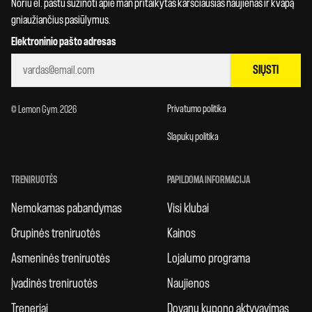
Noriu el. paštu sužinoti apie man pritaikytas karščiausias naujienas ir kvapą
gniaužiančius pasiūlymus.
Elektroninio pašto adresas
SIŲSTI
Privatumo politika
© Lemon Gym. 2026
Slapukų politika
TRENIRUOTĖS
PAPILDOMA INFORMACIJA
Nemokamas pabandymas
Visi klubai
Grupinės treniruotės
Kainos
Asmeninės treniruotės
Lojalumo programa
Įvadinės treniruotės
Naujienos
Treneriai
Dovanų kupono aktyvavimas