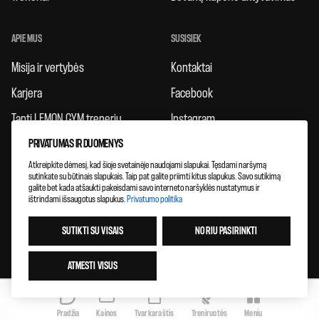
APIE MUS
SUSISIEK
Misija ir vertybės
Kontaktai
Karjera
Facebook
Tapti LEMON GYM treneriu
Instagram
Taisyklės
PRIVATUMAS IR DUOMENYS
Atkreipkite dėmesį, kad šioje svetainėje naudojami slapukai. Tęsdami naršymą
Atsiliepimai
sutinkate su būtinais slapukais. Taip pat galite priimti kitus slapukus. Savo sutikimą
galite bet kada atšaukti pakeisdami savo interneto naršyklės nustatymus ir
Klubų plėtra
ištrindami išsaugotus slapukus.
Privatumo politika
SUTIKTI SU VISAIS
NORIU PASIRINKTI
ATMESTI VISUS
Pradžia
Kainos
Tvarkaraštis
Treniruotės
Meniu