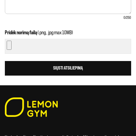
0
/250
Pridėk norimą failą
(.png, .jpg max 10MB)
SIŲSTI ATSILIEPIMĄ