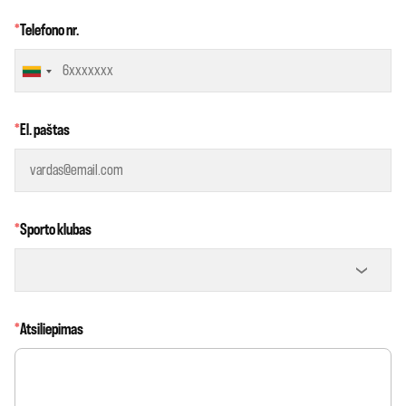
*
Telefono nr.
*
El. paštas
*
Sporto klubas
*
Atsiliepimas