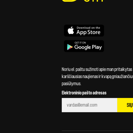
Noriu el. paštu sužinoti apie man pritaikytas
karščiausias naujienas ir kvapą gniaužiančiu
pasiūlymus.
Elektroninio pašto adresas
SIŲ