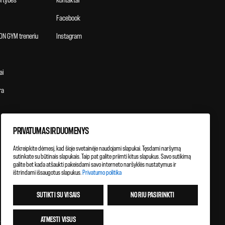
vertybės
Kontaktai
Facebook
ON GYM treneriu
Instagram
ai
ra
PRIVATUMAS IR DUOMENYS
Atkreipkite dėmesį, kad šioje svetainėje naudojami slapukai. Tęsdami naršymą
sutinkate su būtinais slapukais. Taip pat galite priimti kitus slapukus. Savo sutikimą
galite bet kada atšaukti pakeisdami savo interneto naršyklės nustatymus ir
ištrindami išsaugotus slapukus.
Privatumo politika
SUTIKTI SU VISAIS
NORIU PASIRINKTI
ATMESTI VISUS