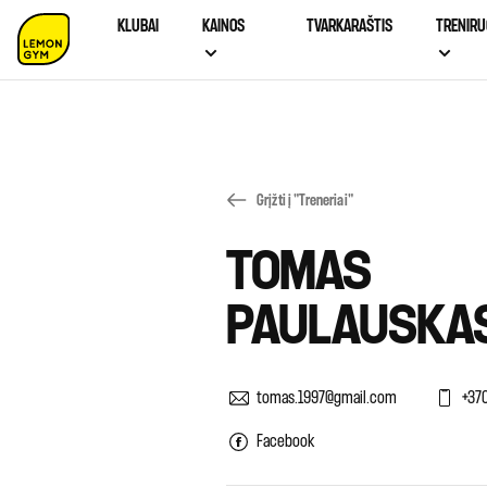
KLUBAI
KAINOS
TVARKARAŠTIS
TRENIRU
Grįžti į "Treneriai"
TOMAS
PAULAUSKA
tomas.1997@gmail.com
+37
Facebook