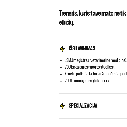
Treneris, kuris tave mato ne tik 
eilučių.
IŠSILAVINIMAS
LSMU magistras (veterinerinė medicina)
VDU bakalauras (sporto studijos).
7 metų patirtis darbo su žmonėmis sport
VDU trenerių kursų lektorius.
SPECIALIZACIJA