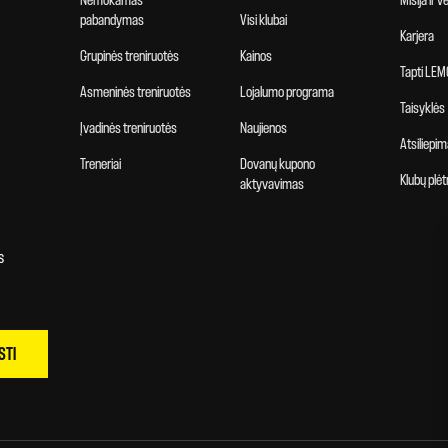
Nemokamas
Misija ir 
pabandymas
Visi klubai
Karjera
Grupinės treniruotės
Kainos
Tapti LEM
Asmeninės treniruotės
Lojalumo programa
Taisyklės
Įvadinės treniruotės
Naujienos
Atsiliepim
Treneriai
Dovanų kupono
Klubų plėt
aktyvavimas
s
STI