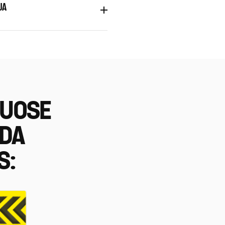
JA
IUOSE
EDA
S: