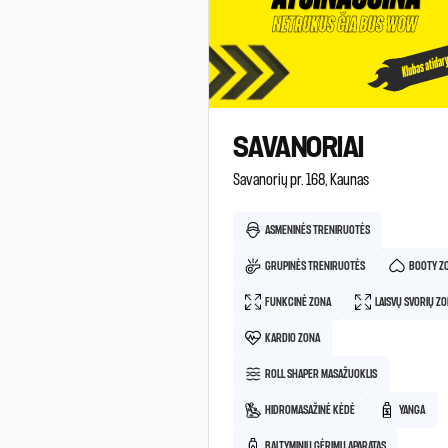
SAVANORIAI
Savanorių pr. 168, Kaunas
ASMENINĖS TRENIRUOTĖS
GRUPINĖS TRENIRUOTĖS
BOOTY Z
FUNKCINĖ ZONA
LAISVŲ SVORIŲ Z
KARDIO ZONA
ROLL SHAPER MASAŽUOKLIS
HIDROMASAŽINĖ KĖDĖ
YANGA
BALTYMINIŲ GĖRIMŲ APARATAS