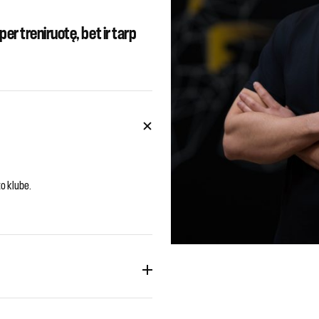
per treniruotę, bet ir tarp
.
o klube.