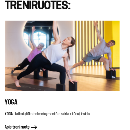
TRENIRUOTĖS:
YOGA
YOGA
– tai kelių tūkstantmečių mankšta skirta ir kūnui, ir sielai.
Apie treniruotę