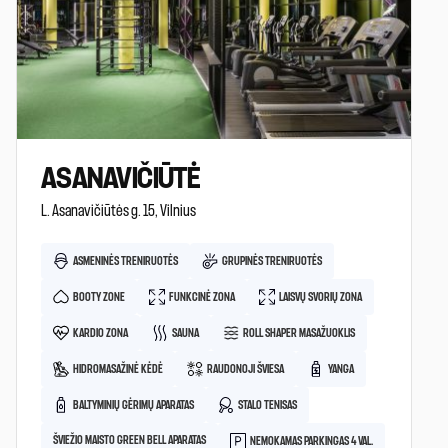
ASANAVIČIŪTĖ
L. Asanavičiūtės g. 15, Vilnius
ASMENINĖS TRENIRUOTĖS
GRUPINĖS TRENIRUOTĖS
BOOTY ZONE
FUNKCINĖ ZONA
LAISVŲ SVORIŲ ZONA
KARDIO ZONA
SAUNA
ROLL SHAPER MASAŽUOKLIS
HIDROMASAŽINĖ KĖDĖ
RAUDONOJI ŠVIESA
YANGA
BALTYMINIŲ GĖRIMŲ APARATAS
STALO TENISAS
ŠVIEŽIO MAISTO GREEN BELL APARATAS
NEMOKAMAS PARKINGAS 4 VAL.