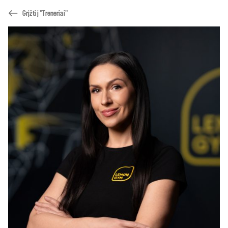
Grįžti į "Treneriai"