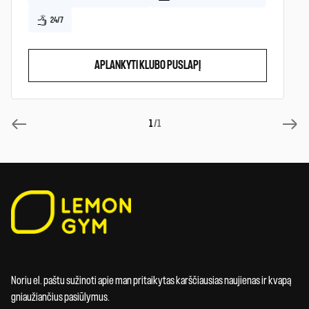
24/7
APLANKYTI KLUBO PUSLAPĮ
1
/1
Noriu el. paštu sužinoti apie man pritaikytas karščiausias naujienas ir kvapą
gniaužiančius pasiūlymus.