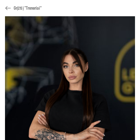
Grįžti į "Treneriai"