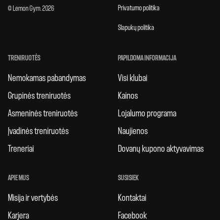
Privatumo politika
© Lemon Gym. 2026
Slapukų politika
TRENIRUOTĖS
PAPILDOMA INFORMACIJA
Nemokamas pabandymas
Visi klubai
Grupinės treniruotės
Kainos
Asmeninės treniruotės
Lojalumo programa
Įvadinės treniruotės
Naujienos
Treneriai
Dovanų kupono aktyvavimas
APIE MUS
SUSISIEK
Misija ir vertybės
Kontaktai
Karjera
Facebook