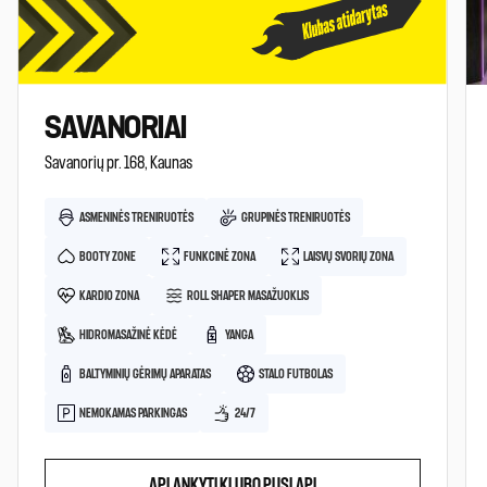
SAVANORIAI
Savanorių pr. 168, Kaunas
ASMENINĖS TRENIRUOTĖS
GRUPINĖS TRENIRUOTĖS
BOOTY ZONE
FUNKCINĖ ZONA
LAISVŲ SVORIŲ ZONA
KARDIO ZONA
ROLL SHAPER MASAŽUOKLIS
HIDROMASAŽINĖ KĖDĖ
YANGA
BALTYMINIŲ GĖRIMŲ APARATAS
STALO FUTBOLAS
NEMOKAMAS PARKINGAS
24/7
APLANKYTI KLUBO PUSLAPĮ