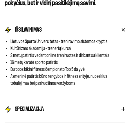
pokyčius, bet ir vidinį pasitikėjimą savimi.
IŠSILAVINIMAS
Lietuvos Sporto Universitetas – treniravimo sistemos kryptis
Kultūrizmo akademija – trenerių kursai
2 metų patirtis vedant online treniruotes ir dirbant su klientais
16 metų karatė sporto patirtis
Europos bikini fitness čempionato Top 5 dalyvė
Asmeninė patirtis kūno rengybos ir fitness srityje, nuoseklus
tobulėjimas bei pasiruošimas varžyboms
SPECIALIZACIJA