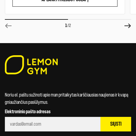
1
/2
Noriu el. paštu sužinoti apie man pritaikytas karščiausias naujienas ir kvapą
gniaužiančius pasiūlymus.
Elektroninio pašto adresas
SIŲSTI