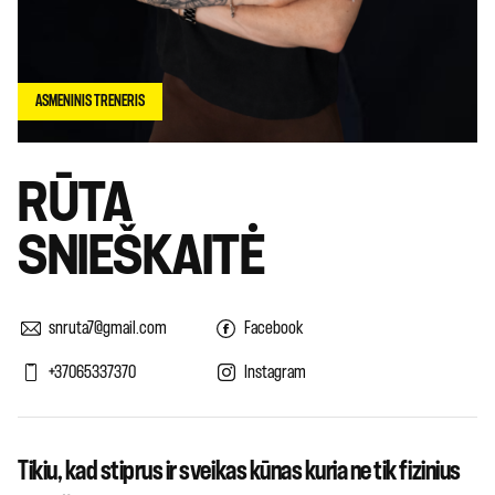
ASMENINIS TRENERIS
RŪTA
SNIEŠKAITĖ
snruta7@gmail.com
Facebook
+37065337370
Instagram
Tikiu, kad stiprus ir sveikas kūnas kuria ne tik fizinius