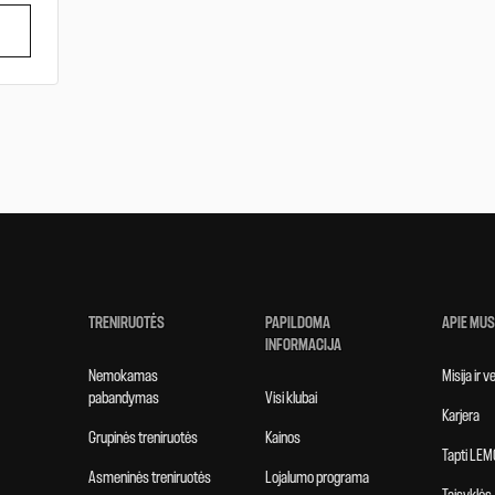
TRENIRUOTĖS
PAPILDOMA
APIE MUS
INFORMACIJA
Nemokamas
Misija ir 
pabandymas
Visi klubai
Karjera
Grupinės treniruotės
Kainos
Tapti LEM
Asmeninės treniruotės
Lojalumo programa