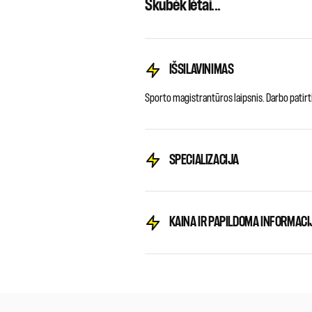
Skubėk lėtai...
IŠSILAVINIMAS
Sporto magistrantūros laipsnis. Darbo patirti
SPECIALIZACIJA
KAINA IR PAPILDOMA INFORMACI