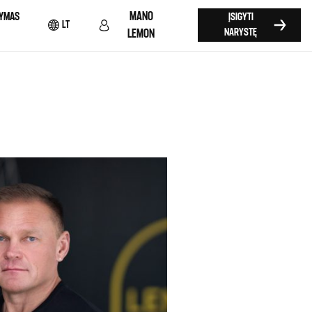
MANO
YMAS
ĮSIGYTI
LT
NARYSTĘ
LEMON