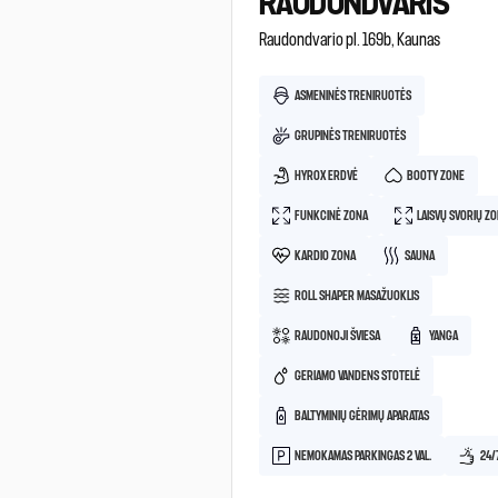
RAUDONDVARIS
Raudondvario pl. 169b, Kaunas
ASMENINĖS TRENIRUOTĖS
GRUPINĖS TRENIRUOTĖS
HYROX ERDVĖ
BOOTY ZONE
FUNKCINĖ ZONA
LAISVŲ SVORIŲ Z
KARDIO ZONA
SAUNA
ROLL SHAPER MASAŽUOKLIS
RAUDONOJI ŠVIESA
YANGA
GERIAMO VANDENS STOTELĖ
BALTYMINIŲ GĖRIMŲ APARATAS
NEMOKAMAS PARKINGAS 2 VAL.
24/