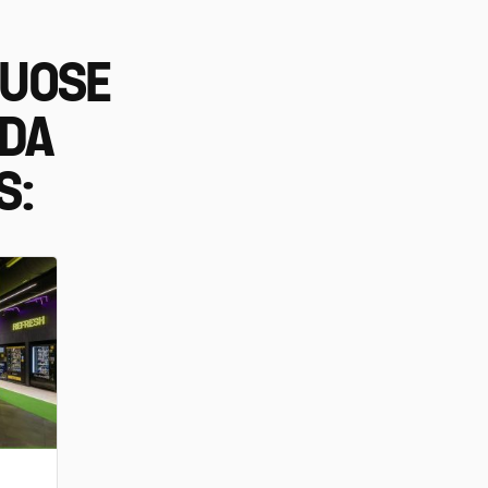
IUOSE
EDA
S: