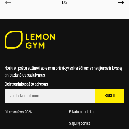
1
/2
Noriu el. paštu sužinoti apie man pritaikytas karščiausias naujienas ir kvapą
gniaužiančius pasiūlymus.
Elektroninio pašto adresas
SIŲSTI
Privatumo politika
© Lemon Gym. 2026
Slapukų politika