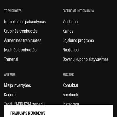
TRENIRUOTĖS
PAPILDOMA INFORMACIJA
Nemokamas pabandymas
Visi klubai
Grupinės treniruotės
Kainos
Asmeninės treniruotės
Lojalumo programa
Įvadinės treniruotės
Naujienos
Treneriai
Dovanų kupono aktyvavimas
APIE MUS
SUSISIEK
Misija ir vertybės
Kontaktai
Karjera
Facebook
Tapti LEMON GYM treneriu
Instagram
PRIVATUMAS IR DUOMENYS
Taisyklės