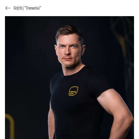
Grįžti į "Treneriai"