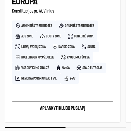
EUROPA
Konstitucijos pr. 7A, Vilnius
ASMENINĖS TRENIRUOTĖS
GRUPINĖS TRENIRUOTĖS
ABS ZONE
BOOTY ZONE
FUNKCINĖ ZONA
LAISVŲ SVORIŲ ZONA
KARDIO ZONA
SAUNA
ROLL SHAPER MASAŽUOKLIS
RAUDONOJI ŠVIESA
VISBODY KŪNO ANALIZĖ
YANGA
STALO FUTBOLAS
NEMOKAMAS PARKINGAS 1 VAL.
24/7
APLANKYTI KLUBO PUSLAPĮ