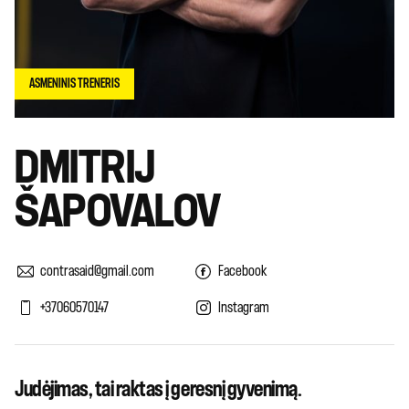
ASMENINIS TRENERIS
DMITRIJ
ŠAPOVALOV
contrasaid@gmail.com
Facebook
+37060570147
Instagram
Judėjimas, tai raktas į geresnį gyvenimą.