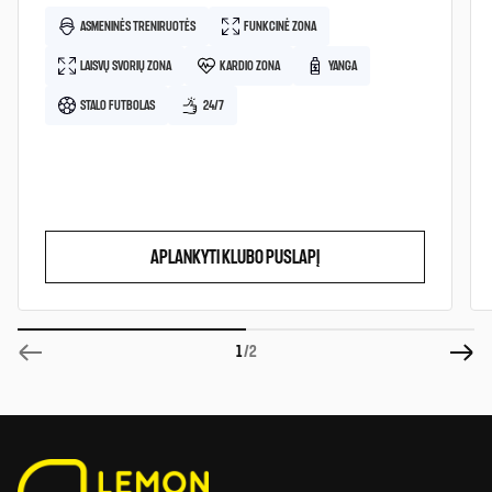
ASMENINĖS TRENIRUOTĖS
FUNKCINĖ ZONA
LAISVŲ SVORIŲ ZONA
KARDIO ZONA
YANGA
STALO FUTBOLAS
24/7
APLANKYTI KLUBO PUSLAPĮ
1
/2