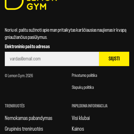
Noriu el. paštu sužinoti apie man pritaikytas karščiausias naujienas ir kvapą
gniaužiančius pasiūlymus.
Elektroninio pašto adresas
SIŲSTI
Privatumo politika
© Lemon Gym. 2026
Slapukų politika
TRENIRUOTĖS
PAPILDOMA INFORMACIJA
Nemokamas pabandymas
Visi klubai
Grupinės treniruotės
Kainos