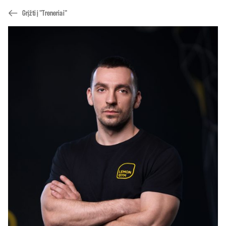
Grįžti į "Treneriai"