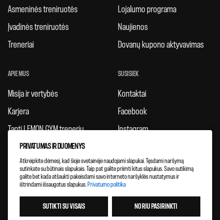
Asmeninės treniruotės
Lojalumo programa
Įvadinės treniruotės
Naujienos
Treneriai
Dovanų kupono aktyvavimas
APIE MUS
SUSISIEK
Misija ir vertybės
Kontaktai
Karjera
Facebook
Tapti LEMON GYM treneriu
Instagram
PRIVATUMAS IR DUOMENYS
Taisyklės
Atkreipkite dėmesį, kad šioje svetainėje naudojami slapukai. Tęsdami naršymą
Atsiliepimai
sutinkate su būtinais slapukais. Taip pat galite priimti kitus slapukus. Savo sutikimą
galite bet kada atšaukti pakeisdami savo interneto naršyklės nustatymus ir
Klubų plėtra
ištrindami išsaugotus slapukus.
Privatumo politika
SUTIKTI SU VISAIS
NORIU PASIRINKTI