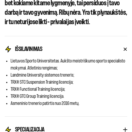
bet kokiame kitame lygmenyje, tai persiduos į tavo
darbą ir tavo gyvenimą. Ribų nėra. Yra tik plynaukštės,
ir tu neturi jose likti – privalai jas įveikti.
IŠSILAVINIMAS
Lietuvos Sporto Universitetas. Aukšto meistriškumo sporto specialisto
mokymai. Atletinis rengimas;
Landmine University sistemos treneris;
TRX® STC Suspension Training licencija;
TRX® Functional Training licencija;
TRX® GTC Group Training licencija.
Asmeninio trenerio patirtis nuo 2016 metų.
SPECIALIZACIJA