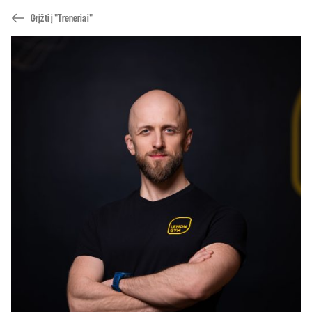
Grįžti į "Treneriai"