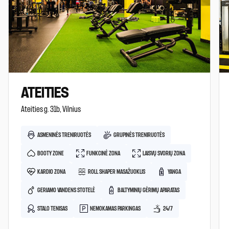
ATEITIES
Ateities g. 31b, Vilnius
ASMENINĖS TRENIRUOTĖS
GRUPINĖS TRENIRUOTĖS
BOOTY ZONE
FUNKCINĖ ZONA
LAISVŲ SVORIŲ ZONA
KARDIO ZONA
ROLL SHAPER MASAŽUOKLIS
YANGA
GERIAMO VANDENS STOTELĖ
BALTYMINIŲ GĖRIMŲ APARATAS
STALO TENISAS
NEMOKAMAS PARKINGAS
24/7