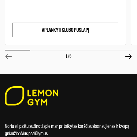
APLANKYTI KLUBO PUSLAPĮ
1
/5
Noriu el. paštu sužinoti apie man pritaikytas karščiausias naujienas ir kvapą
gniaužiančius pasiūlymus.