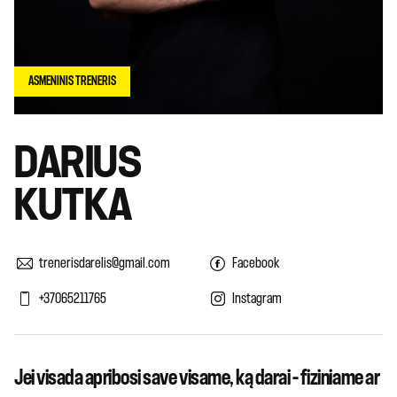
ASMENINIS TRENERIS
DARIUS
KUTKA
trenerisdarelis@gmail.com
Facebook
+37065211765
Instagram
Jei visada apribosi save visame, ką darai – fiziniame ar