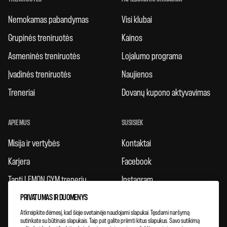
Nemokamas pabandymas
Visi klubai
Grupinės treniruotės
Kainos
Asmeninės treniruotės
Lojalumo programa
Įvadinės treniruotės
Naujienos
Treneriai
Dovanų kupono aktyvavimas
APIE MUS
SUSISIEK
Misija ir vertybės
Kontaktai
Karjera
Facebook
Tapti LEMON GYM treneriu
Instagram
PRIVATUMAS IR DUOMENYS
Taisyklės
Atkreipkite dėmesį, kad šioje svetainėje naudojami slapukai. Tęsdami naršymą
Atsiliepimai
sutinkate su būtinais slapukais. Taip pat galite priimti kitus slapukus. Savo sutikimą