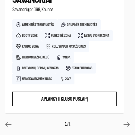
SAVANORIAI
Savanorių pr. 168, Kaunas
ASMENINĖS TRENIRUOTĖS
GRUPINĖS TRENIRUOTĖS
BOOTY ZONE
FUNKCINĖ ZONA
LAISVŲ SVORIŲ ZONA
KARDIO ZONA
ROLL SHAPER MASAŽUOKLIS
HIDROMASAŽINĖ KĖDĖ
YANGA
BALTYMINIŲ GĖRIMŲ APARATAS
STALO FUTBOLAS
NEMOKAMAS PARKINGAS
24/7
APLANKYTI KLUBO PUSLAPĮ
1
/1