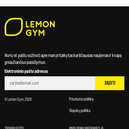
Noriu el. paštu sužinoti apie man pritaikytas karščiausias naujienas ir kvapą
gniaužiančius pasiūlymus.
Elektroninio pašto adresas
SIŲSTI
Privatumo politika
© Lemon Gym. 2026
Slapukų politika
TRENIRUOTĖS
PAPILDOMA INFORMACIJA