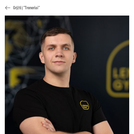
Grįžti į "Treneriai"