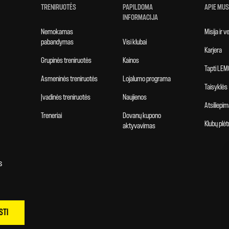
TRENIRUOTĖS
PAPILDOMA
APIE MUS
INFORMACIJA
Nemokamas
Misija ir 
pabandymas
Visi klubai
Karjera
Grupinės treniruotės
Kainos
Tapti LEM
Asmeninės treniruotės
Lojalumo programa
Taisyklės
Įvadinės treniruotės
Naujienos
Atsiliepim
Treneriai
Dovanų kupono
Klubų plėt
aktyvavimas
s
STI