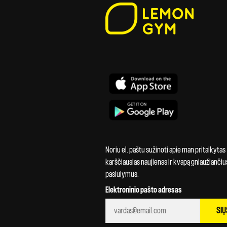
Noriu el. paštu sužinoti apie man pritaikytas
karščiausias naujienas ir kvapą gniaužiančiu
pasiūlymus.
Elektroninio pašto adresas
SIŲ