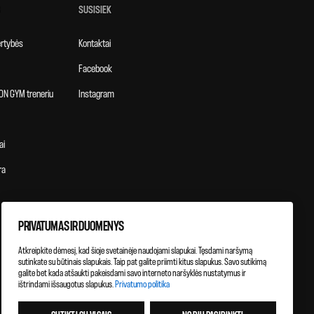
SUSISIEK
vertybės
Kontaktai
Facebook
ON GYM treneriu
Instagram
ai
ra
PRIVATUMAS IR DUOMENYS
Atkreipkite dėmesį, kad šioje svetainėje naudojami slapukai. Tęsdami naršymą
sutinkate su būtinais slapukais. Taip pat galite priimti kitus slapukus. Savo sutikimą
galite bet kada atšaukti pakeisdami savo interneto naršyklės nustatymus ir
ištrindami išsaugotus slapukus.
Privatumo politika