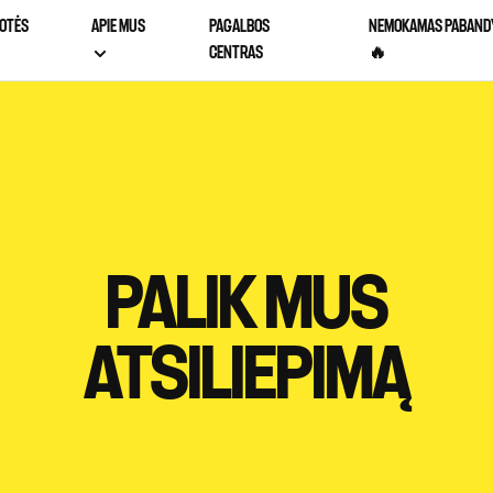
OTĖS
APIE MUS
PAGALBOS
NEMOKAMAS PABAND
CENTRAS
🔥
PALIK MUS
ATSILIEPIMĄ