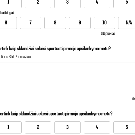
1
2
3
4
5
abai blogai)
6
7
8
9
10
N/A
(10 puikiai)
ertink kaip sklandžiai sekėsi sportuoti pirmojo apsilankymo metu?
rtinus 3 kl. 7 ir mažiau.
0
vertink kaip sklandžiai sekėsi sportuoti pirmojo apsilankymo metu?
1
2
3
4
5