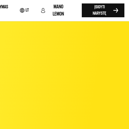
MANO
YMAS
ĮSIGYTI
LT
NARYSTĘ
LEMON