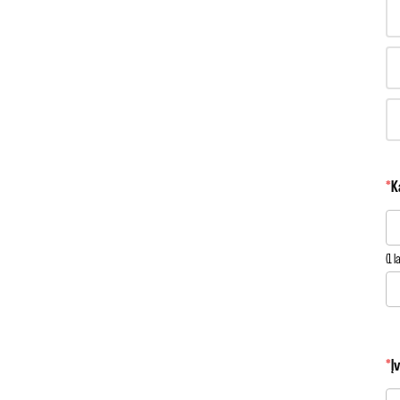
*
K
(1 
*
Į