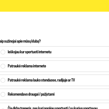
aip sužinojai apie mūsų klubą?
Ieškojau kur sportuoti internetu
Patraukė reklama internete
Patraukė reklama lauko stenduose, radijuje ar TV
Rekomendavo draugai / pažįstami
Čia dirba treneris, pas kurį norėjau sportuoti / su kuriuo sportavau