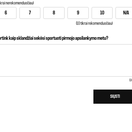
tikrai nerekomenduočiau)
6
7
8
9
10
N/A
(10 tikrai rekomenduočiau)
ertink kaip sklandžiai sekėsi sportuoti pirmojo apsilankymo metu?
0
SIŲSTI