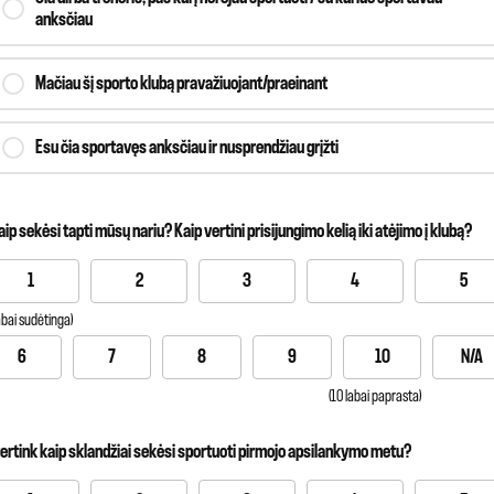
anksčiau
Mačiau šį sporto klubą pravažiuojant/praeinant
Esu čia sportavęs anksčiau ir nusprendžiau grįžti
aip sekėsi tapti mūsų nariu? Kaip vertini prisijungimo kelią iki atėjimo į klubą?
1
2
3
4
5
labai sudėtinga)
6
7
8
9
10
N/A
(10 labai paprasta)
vertink kaip sklandžiai sekėsi sportuoti pirmojo apsilankymo metu?