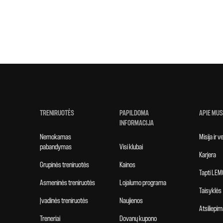
TRENIRUOTĖS
PAPILDOMA
APIE MUS
INFORMACIJA
Nemokamas
Misija ir 
pabandymas
Visi klubai
Karjera
Grupinės treniruotės
Kainos
Tapti LEM
Asmeninės treniruotės
Lojalumo programa
Taisyklės
Įvadinės treniruotės
Naujienos
Atsiliepim
Treneriai
Dovanų kupono