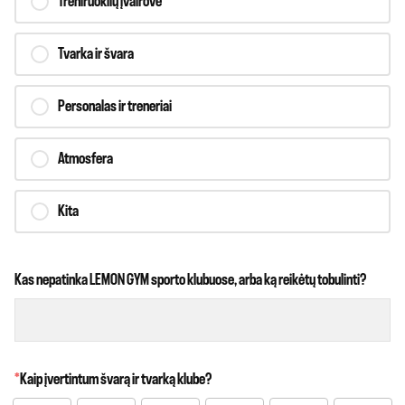
Treniruoklių įvairovė
Tvarka ir švara
Personalas ir treneriai
Atmosfera
Kita
Kas nepatinka LEMON GYM sporto klubuose, arba ką reikėtų tobulinti?
*
Kaip įvertintum švarą ir tvarką klube?