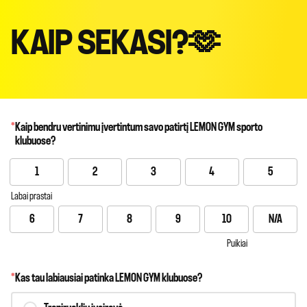
KAIP SEKASI?🫶
*
Kaip bendru vertinimu įvertintum savo patirtį LEMON GYM sporto
klubuose?
1
2
3
4
5
Labai prastai
6
7
8
9
10
N/A
Puikiai
*
Kas tau labiausiai patinka LEMON GYM klubuose?