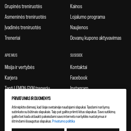
Grupinės treniruotės
Kainos
Asmeninės treniruotės
Lojalumo programa
Įvadinės treniruotės
Naujienos
Treneriai
Dovanų kupono aktyvavimas
APIE MUS
SUSISIEK
Misija ir vertybės
Kontaktai
Karjera
Facebook
Tapti LEMON GYM treneriu
Instagram
Taisyklės
PRIVATUMAS IR DUOMENYS
Atkreipkite dėmesį, kad šioje svetainėje naudojami slapukai. Tęsdami naršymą
Atsiliepimai
sutinkate su būtinais slapukais. Taip pat galite priimti kitus slapukus. Savo sutikimą
galite bet kada atšaukti pakeisdami savo interneto naršyklės nustatymus ir
Klubų plėtra
ištrindami išsaugotus slapukus.
Privatumo politika