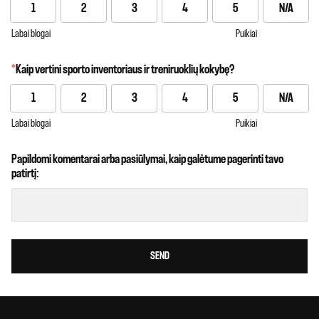
1
2
3
4
5
N/A
Labai blogai
Puikiai
*
Kaip vertini sporto inventoriaus ir treniruoklių kokybę?
1
2
3
4
5
N/A
Labai blogai
Puikiai
Papildomi komentarai arba pasiūlymai, kaip galėtume pagerinti tavo
patirtį:
SEND