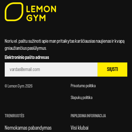
Noriu el. paštu sužinoti apie man pritaikytas karščiausias naujienas ir kvapą
gniaužiančius pasiūlymus.
Elektroninio pašto adresas
SIŲSTI
Privatumo politika
© Lemon Gym. 2026
Slapukų politika
TRENIRUOTĖS
PAPILDOMA INFORMACIJA
Nemokamas pabandymas
Visi klubai