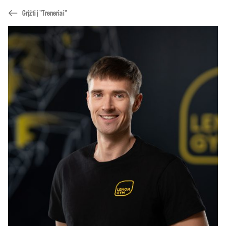
Grįžti į "Treneriai"