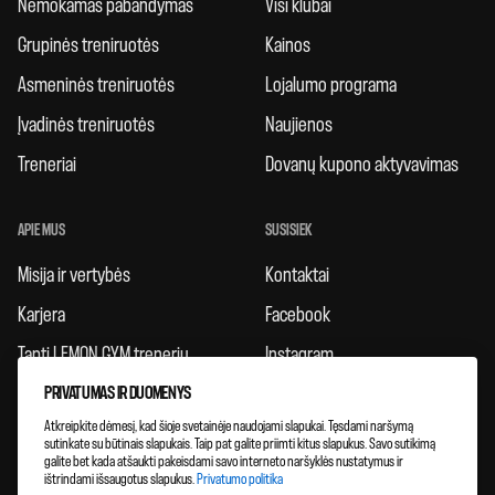
Nemokamas pabandymas
Visi klubai
Grupinės treniruotės
Kainos
Asmeninės treniruotės
Lojalumo programa
Įvadinės treniruotės
Naujienos
Treneriai
Dovanų kupono aktyvavimas
APIE MUS
SUSISIEK
Misija ir vertybės
Kontaktai
Karjera
Facebook
Tapti LEMON GYM treneriu
Instagram
PRIVATUMAS IR DUOMENYS
Taisyklės
Atkreipkite dėmesį, kad šioje svetainėje naudojami slapukai. Tęsdami naršymą
Atsiliepimai
sutinkate su būtinais slapukais. Taip pat galite priimti kitus slapukus. Savo sutikimą
galite bet kada atšaukti pakeisdami savo interneto naršyklės nustatymus ir
Klubų plėtra
ištrindami išsaugotus slapukus.
Privatumo politika