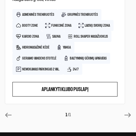
ASMENINĖS TRENIRUOTĖS
GRUPINĖS TRENIRUOTĖS
BOOTY ZONE
FUNKCINĖ ZONA
LAISVŲ SVORIŲ ZONA
KARDIO ZONA
SAUNA
ROLL SHAPER MASAŽUOKLIS
HIDROMASAŽINĖ KĖDĖ
YANGA
GERIAMO VANDENS STOTELĖ
BALTYMINIŲ GĖRIMŲ APARATAS
NEMOKAMAS PARKINGAS 2 VAL.
24/7
APLANKYTI KLUBO PUSLAPĮ
1
/1