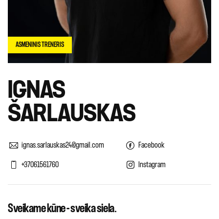
ASMENINIS TRENERIS
IGNAS
ŠARLAUSKAS
ignas.sarlauskas24@gmail.com
Facebook
+37061561760
Instagram
Sveikame kūne - sveika siela.