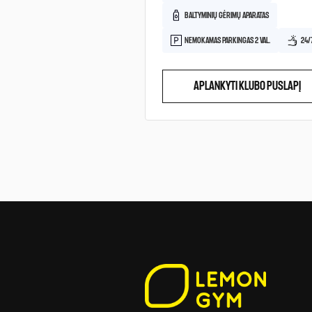
BALTYMINIŲ GĖRIMŲ APARATAS
NEMOKAMAS PARKINGAS 2 VAL.
24/
APLANKYTI KLUBO PUSLAPĮ