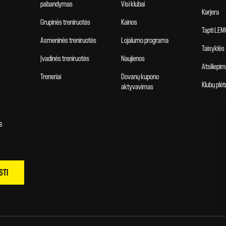
pabandymas
Visi klubai
Karjera
Grupinės treniruotės
Kainos
Tapti LEM
Asmeninės treniruotės
Lojalumo programa
Taisyklės
Įvadinės treniruotės
Naujienos
Atsiliepim
Treneriai
Dovanų kupono
Klubų plėt
aktyvavimas
s
STI