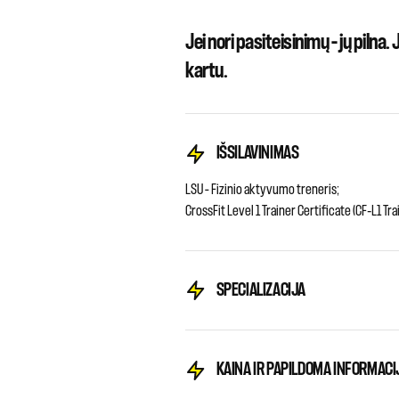
Jei nori pasiteisinimų – jų pilna.
kartu.
IŠSILAVINIMAS
LSU – Fizinio aktyvumo treneris;
CrossFit Level 1 Trainer Certificate (CF‑L1 Tra
SPECIALIZACIJA
KAINA IR PAPILDOMA INFORMACI