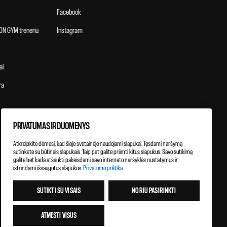
Facebook
ON GYM treneriu
Instagram
ai
ra
PRIVATUMAS IR DUOMENYS
Atkreipkite dėmesį, kad šioje svetainėje naudojami slapukai. Tęsdami naršymą
sutinkate su būtinais slapukais. Taip pat galite priimti kitus slapukus. Savo sutikimą
galite bet kada atšaukti pakeisdami savo interneto naršyklės nustatymus ir
ištrindami išsaugotus slapukus.
Privatumo politika
SUTIKTI SU VISAIS
NORIU PASIRINKTI
ATMESTI VISUS