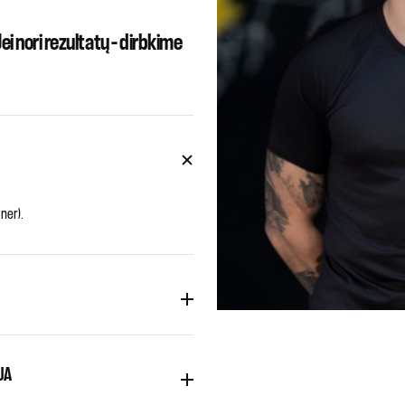
 Jei nori rezultatų – dirbkime
iner).
JA