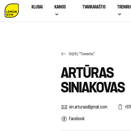
KLUBAI
KAINOS
TVARKARAŠTIS
TRENIRU
Grįžti į "Treneriai"
ARTŪRAS
SINIAKOVAS
sin.arturass@gmail.com
+37
Facebook