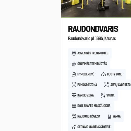
RAUDONDVARIS
Raudondvario pl. 169b, Kaunas
ASMENINĖS TRENIRUOTĖS
GRUPINĖS TRENIRUOTĖS
HYROX ERDVĖ
BOOTY ZONE
FUNKCINĖ ZONA
LAISVŲ SVORIŲ Z
KARDIO ZONA
SAUNA
ROLL SHAPER MASAŽUOKLIS
RAUDONOJI ŠVIESA
YANGA
GERIAMO VANDENS STOTELĖ