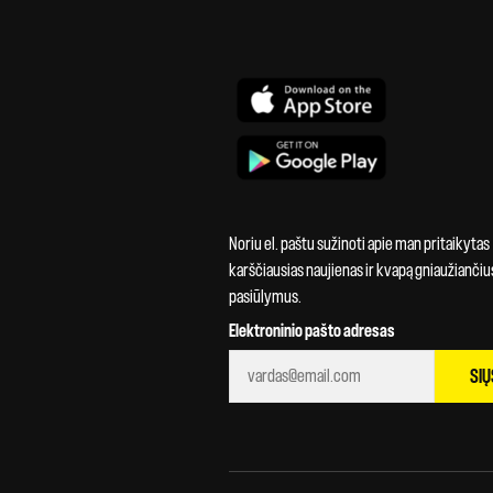
Noriu el. paštu sužinoti apie man pritaikytas
karščiausias naujienas ir kvapą gniaužiančiu
pasiūlymus.
Elektroninio pašto adresas
SIŲ