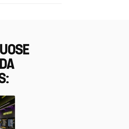
IUOSE
EDA
S: