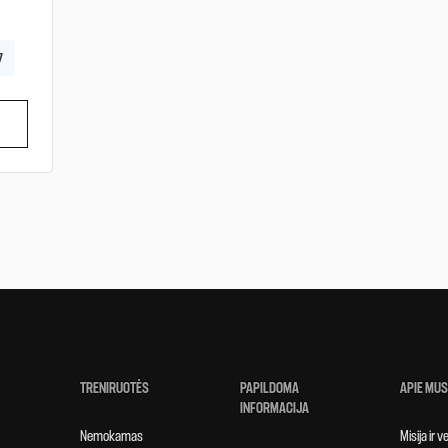
7
TRENIRUOTĖS
PAPILDOMA
APIE MUS
INFORMACIJA
Nemokamas
Misija ir 