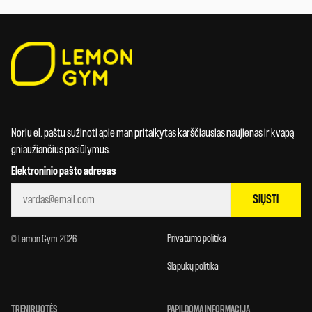
Noriu el. paštu sužinoti apie man pritaikytas karščiausias naujienas ir kvapą
gniaužiančius pasiūlymus.
Elektroninio pašto adresas
SIŲSTI
Privatumo politika
© Lemon Gym. 2026
Slapukų politika
TRENIRUOTĖS
PAPILDOMA INFORMACIJA