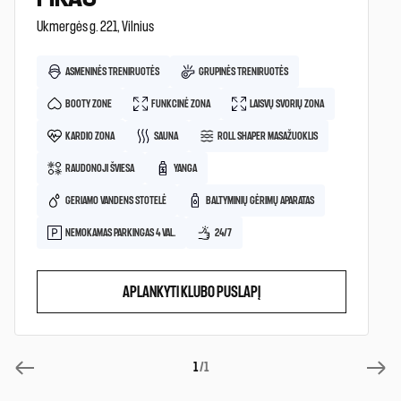
Ukmergės g. 221, Vilnius
ASMENINĖS TRENIRUOTĖS
GRUPINĖS TRENIRUOTĖS
BOOTY ZONE
FUNKCINĖ ZONA
LAISVŲ SVORIŲ ZONA
KARDIO ZONA
SAUNA
ROLL SHAPER MASAŽUOKLIS
RAUDONOJI ŠVIESA
YANGA
GERIAMO VANDENS STOTELĖ
BALTYMINIŲ GĖRIMŲ APARATAS
NEMOKAMAS PARKINGAS 4 VAL.
24/7
APLANKYTI KLUBO PUSLAPĮ
1
/1