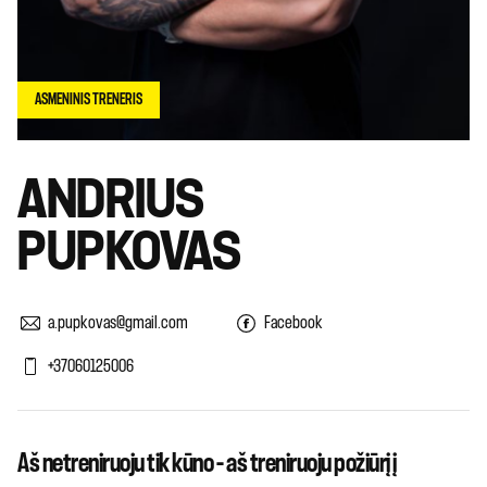
ASMENINIS TRENERIS
ANDRIUS
PUPKOVAS
a.pupkovas@gmail.com
Facebook
+37060125006
Aš netreniruoju tik kūno – aš treniruoju požiūrį į