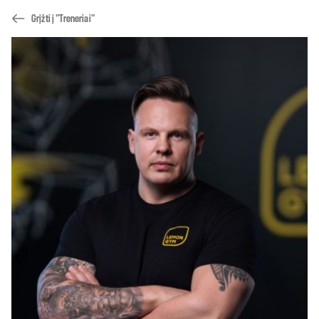
Grįžti į "Treneriai"