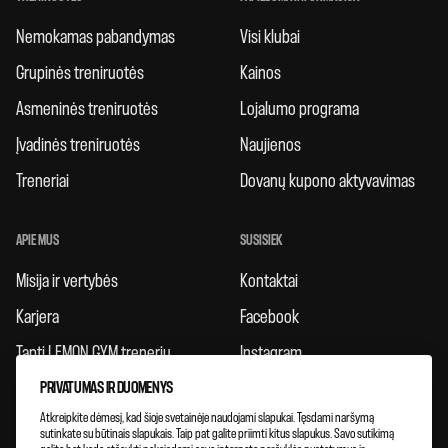
Nemokamas pabandymas
Visi klubai
Grupinės treniruotės
Kainos
Asmeninės treniruotės
Lojalumo programa
Įvadinės treniruotės
Naujienos
Treneriai
Dovanų kupono aktyvavimas
APIE MUS
SUSISIEK
Misija ir vertybės
Kontaktai
Karjera
Facebook
Tapti LEMON GYM treneriu
Instagram
PRIVATUMAS IR DUOMENYS
Taisyklės
Atkreipkite dėmesį, kad šioje svetainėje naudojami slapukai. Tęsdami naršymą
Atsiliepimai
sutinkate su būtinais slapukais. Taip pat galite priimti kitus slapukus. Savo sutikimą