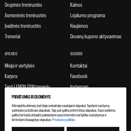
Grupinės treniruotės
Kainos
Asmeninės treniruotės
Lojalumo programa
Įvadinės treniruotės
Naujienos
Treneriai
Dovanų kupono aktyvavimas
APIE MUS
SUSISIEK
Misija ir vertybės
Kontaktai
Karjera
Facebook
Tapti LEMON GYM treneriu
Instagram
PRIVATUMAS IR DUOMENYS
Taisyklės
Atkreipkite dėmesį, kad šioje svetainėje naudojami slapukai. Tęsdami naršymą
Atsiliepimai
sutinkate su būtinais slapukais. Taip pat galite priimti kitus slapukus. Savo sutikimą
galite bet kada atšaukti pakeisdami savo interneto naršyklės nustatymus ir
Klubų plėtra
ištrindami išsaugotus slapukus.
Privatumo politika