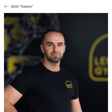
Grįžti į "Treneriai"