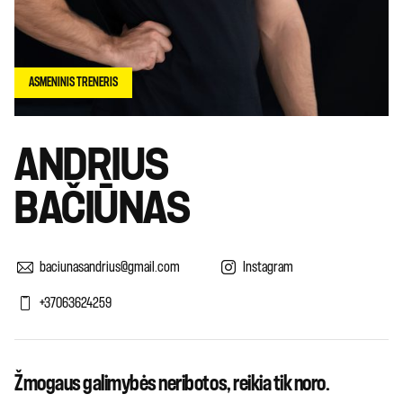
ASMENINIS TRENERIS
ANDRIUS
BAČIŪNAS
baciunasandrius@gmail.com
Instagram
+37063624259
Žmogaus galimybės neribotos, reikia tik noro.