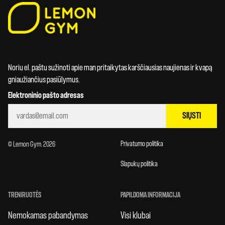
Noriu el. paštu sužinoti apie man pritaikytas karščiausias naujienas ir kvapą
gniaužiančius pasiūlymus.
Elektroninio pašto adresas
SIŲSTI
Privatumo politika
© Lemon Gym. 2026
Slapukų politika
TRENIRUOTĖS
PAPILDOMA INFORMACIJA
Nemokamas pabandymas
Visi klubai