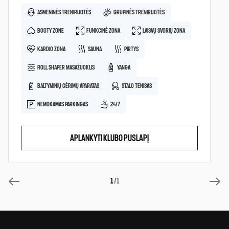
ASMENINĖS TRENIRUOTĖS
GRUPINĖS TRENIRUOTĖS
BOOTY ZONE
FUNKCINĖ ZONA
LAISVŲ SVORIŲ ZONA
KARDIO ZONA
SAUNA
PIRTYS
ROLL SHAPER MASAŽUOKLIS
YANGA
BALTYMINIŲ GĖRIMŲ APARATAS
STALO TENISAS
NEMOKAMAS PARKINGAS
24/7
APLANKYTI KLUBO PUSLAPĮ
1
/1