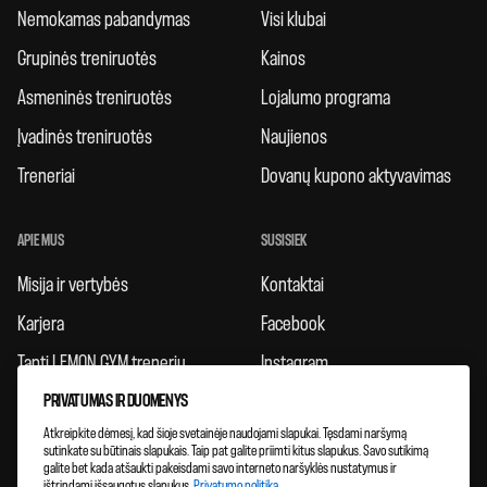
Nemokamas pabandymas
Visi klubai
Grupinės treniruotės
Kainos
Asmeninės treniruotės
Lojalumo programa
Įvadinės treniruotės
Naujienos
Treneriai
Dovanų kupono aktyvavimas
APIE MUS
SUSISIEK
Misija ir vertybės
Kontaktai
Karjera
Facebook
Tapti LEMON GYM treneriu
Instagram
Taisyklės
PRIVATUMAS IR DUOMENYS
Atkreipkite dėmesį, kad šioje svetainėje naudojami slapukai. Tęsdami naršymą
Atsiliepimai
sutinkate su būtinais slapukais. Taip pat galite priimti kitus slapukus. Savo sutikimą
galite bet kada atšaukti pakeisdami savo interneto naršyklės nustatymus ir
Klubų plėtra
ištrindami išsaugotus slapukus.
Privatumo politika