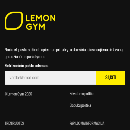
Noriu el. paštu sužinoti apie man pritaikytas karščiausias naujienas ir kvapą
gniaužiančius pasiūlymus.
Elektroninio pašto adresas
SIŲSTI
Privatumo politika
© Lemon Gym. 2026
Slapukų politika
TRENIRUOTĖS
PAPILDOMA INFORMACIJA