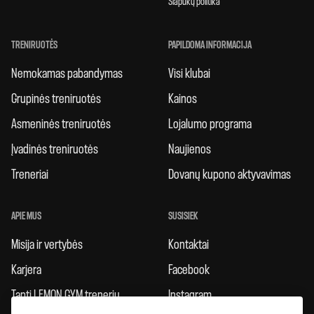
Slapukų politika
TRENIRUOTĖS
PAPILDOMA INFORMACIJA
Nemokamas pabandymas
Visi klubai
Grupinės treniruotės
Kainos
Asmeninės treniruotės
Lojalumo programa
Įvadinės treniruotės
Naujienos
Treneriai
Dovanų kupono aktyvavimas
APIE MUS
SUSISIEK
Misija ir vertybės
Kontaktai
Karjera
Facebook
Tapti LEMON GYM treneriu
Instagram