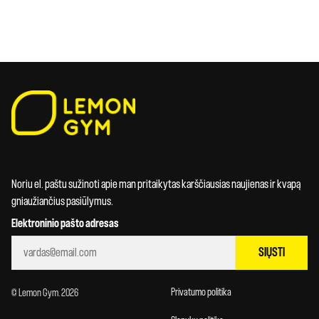
Noriu el. paštu sužinoti apie man pritaikytas karščiausias naujienas ir kvapą
gniaužiančius pasiūlymus.
Elektroninio pašto adresas
SIŲSTI
Privatumo politika
© Lemon Gym. 2026