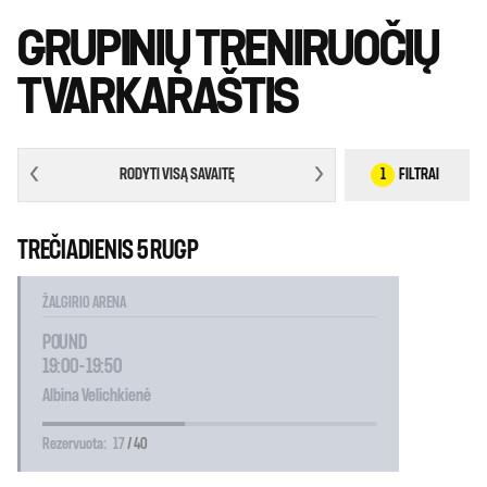
GRUPINIŲ TRENIRUOČIŲ
TVARKARAŠTIS
RODYTI VISĄ SAVAITĘ
1
FILTRAI
TREČIADIENIS 5 RUGP
ŽALGIRIO ARENA
POUND
19:00 - 19:50
Albina Velichkienė
Rezervuota:
17
/ 40