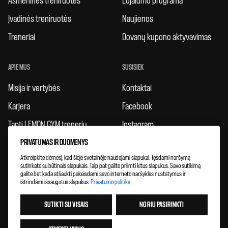
Asmeninės treniruotės
Lojalumo programa
Įvadinės treniruotės
Naujienos
Treneriai
Dovanų kupono aktyvavimas
APIE MUS
SUSISIEK
Misija ir vertybės
Kontaktai
Karjera
Facebook
Tapti LEMON GYM treneriu
Instagram
PRIVATUMAS IR DUOMENYS
Taisyklės
Atkreipkite dėmesį, kad šioje svetainėje naudojami slapukai. Tęsdami naršymą
Atsiliepimai
sutinkate su būtinais slapukais. Taip pat galite priimti kitus slapukus. Savo sutikimą
galite bet kada atšaukti pakeisdami savo interneto naršyklės nustatymus ir
Klubų plėtra
ištrindami išsaugotus slapukus.
Privatumo politika
SUTIKTI SU VISAIS
NORIU PASIRINKTI