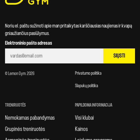
Noriu el. paštu sužinoti apie man pritaikytas karščiausias naujienas ir kvapą
gniaužiančius pasiūlymus.
Elektroninio pašto adresas
SIŲSTI
Privatumo politika
© Lemon Gym. 2026
Slapukų politika
TRENIRUOTĖS
PAPILDOMA INFORMACIJA
Nemokamas pabandymas
Visi klubai
Grupinės treniruotės
Kainos