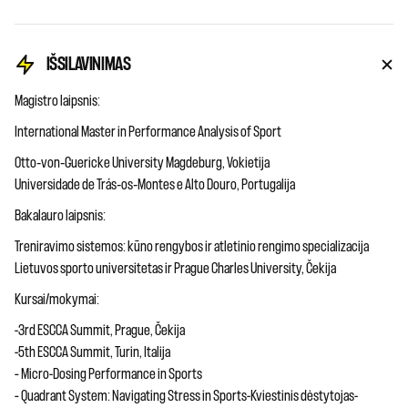
IŠSILAVINIMAS
Magistro laipsnis:
International Master in Performance Analysis of Sport
Otto‑von‑Guericke University Magdeburg, Vokietija
Universidade de Trás‑os‑Montes e Alto Douro, Portugalija
Bakalauro laipsnis:
Tren­iravimo sistemos: kūno rengy­bos ir atletinio rengimo specializacija
Lietuvos sporto universitetas ir Prague Charles University, Čekija
Kursai/mokymai:
-3rd ESCCA Summit, Prague, Čekija
-5th ESCCA Summit, Turin, Italija
– Micro-Dosing Performance in Sports
– Quadrant System: Navigating Stress in Sports-Kviestinis dėstytojas-