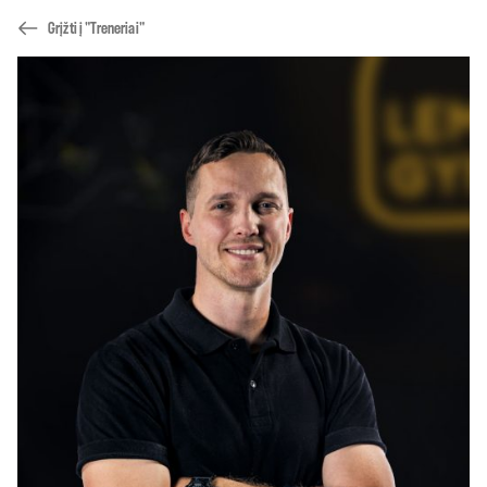
Grįžti į "Treneriai"