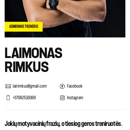
ASMENINIS TRENERIS
LAIMONAS
RIMKUS
lairimkus@gmail.com
Facebook
+37062516069
Instagram
Jokių motyvacinių frazių, o tiesiog geros treniruotės.