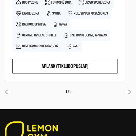
BOOTY ZONE
FUNKCINĖ ZONA
LAISVŲ SVORIŲ ZONA
KARDIO ZONA
SAUNA
ROLL SHAPER MASAŽUOKLIS
RAUDONOJI ŠVIESA
YANGA
GERIAMO VANDENS STOTELĖ
BALTYMINIŲ GĖRIMŲ APARATAS
NEMOKAMAS PARKINGAS 2 VAL.
24/7
APLANKYTI KLUBO PUSLAPĮ
1
/1