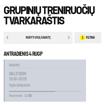
GRUPINIŲ TRENIRUOČIŲ
TVARKARAŠTIS
RODYTI VISĄ SAVAITĘ
1
FILTRAI
ANTRADIENIS 4 RUGP
BANGINIS
BALLET BODY
19:30 - 20:20
Sigita Dailydaitė
Rezervuota:
14
/ 22