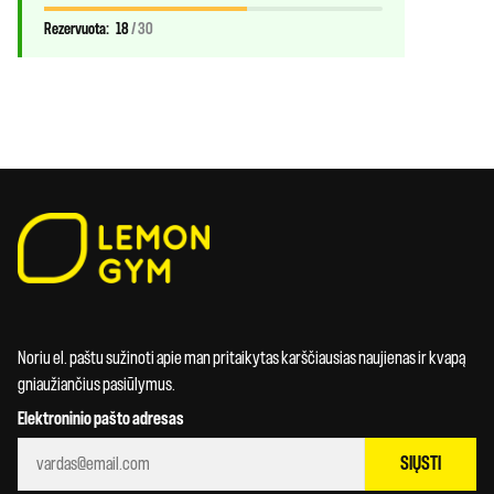
Rezervuota:
18
/ 30
Noriu el. paštu sužinoti apie man pritaikytas karščiausias naujienas ir kvapą
gniaužiančius pasiūlymus.
Elektroninio pašto adresas
SIŲSTI