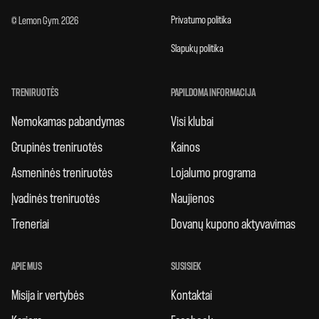
Privatumo politika
© Lemon Gym. 2026
Slapukų politika
TRENIRUOTĖS
PAPILDOMA INFORMACIJA
Nemokamas pabandymas
Visi klubai
Grupinės treniruotės
Kainos
Asmeninės treniruotės
Lojalumo programa
Įvadinės treniruotės
Naujienos
Treneriai
Dovanų kupono aktyvavimas
APIE MUS
SUSISIEK
Misija ir vertybės
Kontaktai