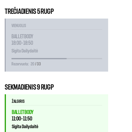
TREČIADIENIS 5 RUGP
VIENUOLIS
BALLET BODY
18:00 - 18:50
Sigita Dailydaitė
Rezervuota:
20
/ 33
SEKMADIENIS 9 RUGP
ŽALGIRIS
BALLET BODY
11:00 - 11:50
Sigita Dailydaitė