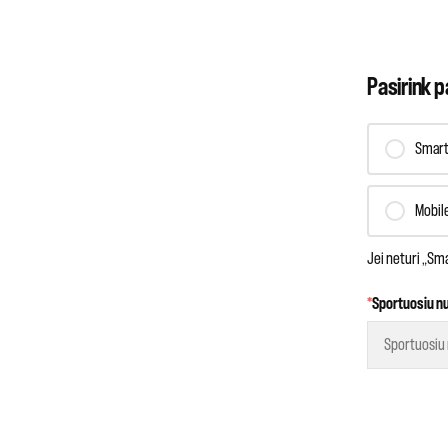
Pasirink p
Smart
Mobil
Jei neturi „Sma
*
Sportuosiu n