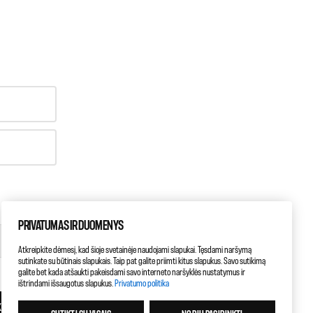
PRIVATUMAS IR DUOMENYS
Atkreipkite dėmesį, kad šioje svetainėje naudojami slapukai. Tęsdami naršymą
sutinkate su būtinais slapukais. Taip pat galite priimti kitus slapukus. Savo sutikimą
galite bet kada atšaukti pakeisdami savo interneto naršyklės nustatymus ir
ištrindami išsaugotus slapukus.
Privatumo politika
KITAS