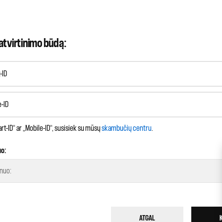
atvirtinimo būdą:
-ID
e-ID
rt-ID“ ar „Mobile-ID“, susisiek su mūsų
skambučių centru
.
uo:
ATGAL