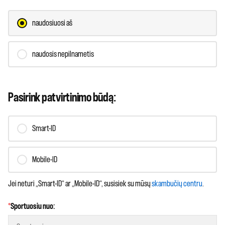
naudosiuosi aš
naudosis nepilnametis
Pasirink patvirtinimo būdą:
Smart-ID
Mobile-ID
Jei neturi „Smart-ID“ ar „Mobile-ID“, susisiek su mūsų
skambučių centru
.
*
Sportuosiu nuo: