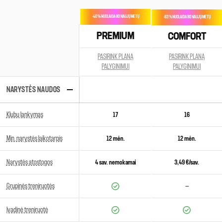
-40 % NUOLAIDA IKI NAUJŲ METŲ
-63 % NUOLAIDA IKI NAUJŲ METŲ
PREMIUM
COMFORT
PASIRINK PLANĄ
PASIRINK PLANĄ
PALYGINIMUI
PALYGINIMUI
NARYSTĖS NAUDOS
Klubų lankymas
17
16
Min. narystės laikotarpis
12 mėn.
12 mėn.
Narystės atostogos
4 sav. nemokamai
3,49 €/sav.
—
Grupinės treniruotės
Įvadinė treniruotė