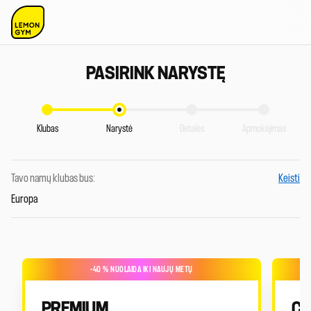
PASIRINK NARYSTĘ
Klubas
Narystė
Detalės
Apmokėjimas
Tavo namų klubas bus:
Keisti
Europa
-40 % NUOLAIDA IKI NAUJŲ METŲ
PREMIUM
C