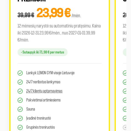
23,99
€
39,99
€
26
/mėn.
12 mėnesių narystė su automatiniu pratęsimu. Kaina
12 m
iki 2026-12-31 23,99 €/mėn., nuo 2027-01-01 39,99
iki 2
€/mėn.
€/mė
• Sutaupyk iki 71,98 € per metus
• S
Lankyk LEMON GYM visoje Lietuvoje
24/7 neribotas lankymas
24/7 klientų aptarnavimas
Pakvietimai artimiesiems
Sauna
Įvadinė treniruotė
Grupinės treniruotės