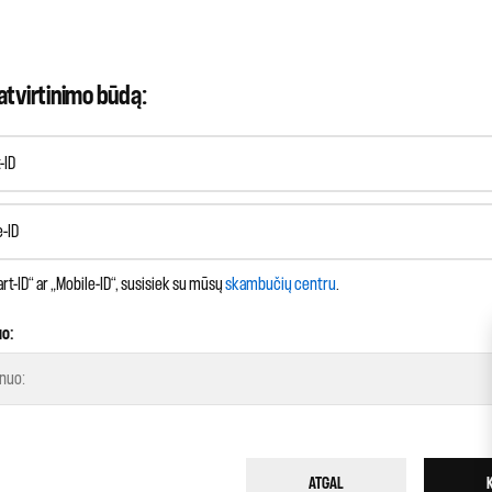
atvirtinimo būdą:
-ID
e-ID
rt-ID“ ar „Mobile-ID“, susisiek su mūsų
skambučių centru
.
uo:
ATGAL