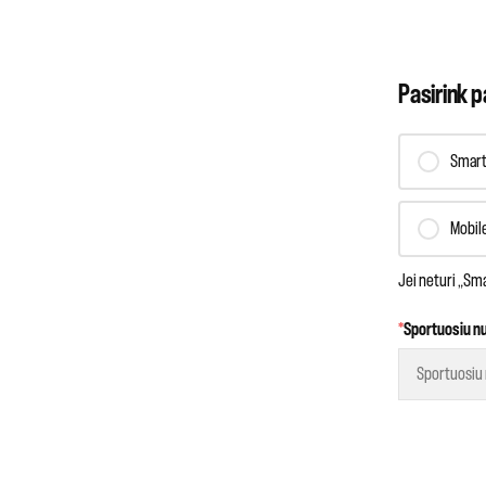
Pasirink p
Smart
Mobil
Jei neturi „Sma
*
Sportuosiu n