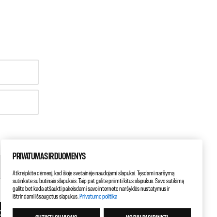
PRIVATUMAS IR DUOMENYS
Atkreipkite dėmesį, kad šioje svetainėje naudojami slapukai. Tęsdami naršymą
sutinkate su būtinais slapukais. Taip pat galite priimti kitus slapukus. Savo sutikimą
galite bet kada atšaukti pakeisdami savo interneto naršyklės nustatymus ir
ištrindami išsaugotus slapukus.
Privatumo politika
KITAS