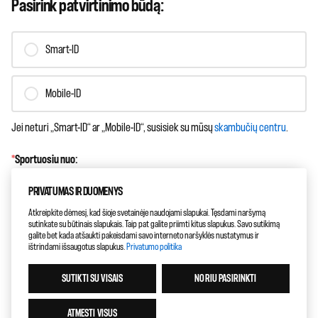
Pasirink patvirtinimo būdą:
Smart-ID
Mobile-ID
Jei neturi „Smart-ID“ ar „Mobile-ID“, susisiek su mūsų
skambučių centru
.
*
Sportuosiu nuo:
PRIVATUMAS IR DUOMENYS
Atkreipkite dėmesį, kad šioje svetainėje naudojami slapukai. Tęsdami naršymą
sutinkate su būtinais slapukais. Taip pat galite priimti kitus slapukus. Savo sutikimą
galite bet kada atšaukti pakeisdami savo interneto naršyklės nustatymus ir
ištrindami išsaugotus slapukus.
Privatumo politika
ATGAL
SUTIKTI SU VISAIS
NORIU PASIRINKTI
KITAS
ATMESTI VISUS