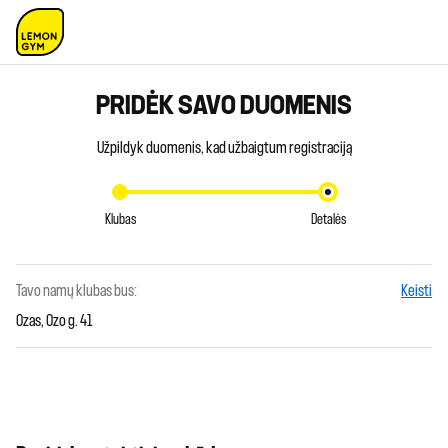
PRIDĖK SAVO DUOMENIS
Užpildyk duomenis, kad užbaigtum registraciją
Klubas
Detalės
Tavo namų klubas bus:
Keisti
Ozas, Ozo g. 41