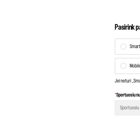
Pasirink p
Smart
Mobil
Jei neturi „Sma
*
Sportuosiu n