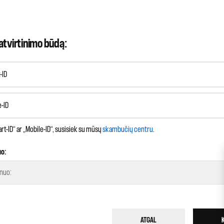
atvirtinimo būdą:
-ID
e-ID
rt-ID“ ar „Mobile-ID“, susisiek su mūsų
skambučių centru
.
uo:
ATGAL