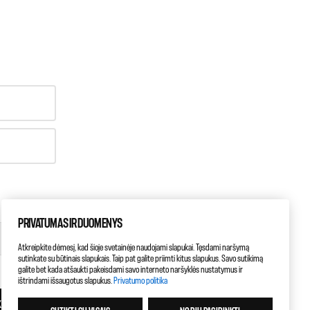
PRIVATUMAS IR DUOMENYS
Atkreipkite dėmesį, kad šioje svetainėje naudojami slapukai. Tęsdami naršymą
sutinkate su būtinais slapukais. Taip pat galite priimti kitus slapukus. Savo sutikimą
galite bet kada atšaukti pakeisdami savo interneto naršyklės nustatymus ir
ištrindami išsaugotus slapukus.
Privatumo politika
KITAS