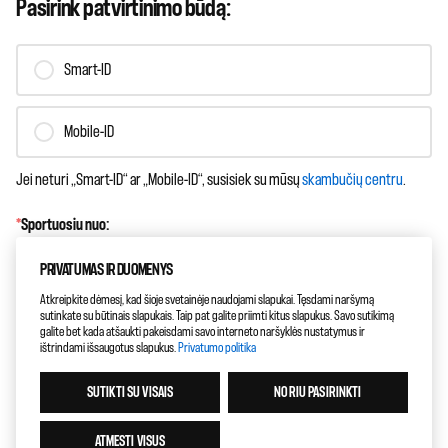
Pasirink patvirtinimo būdą:
Smart-ID
Mobile-ID
Jei neturi „Smart-ID“ ar „Mobile-ID“, susisiek su mūsų
skambučių centru
.
*
Sportuosiu nuo:
PRIVATUMAS IR DUOMENYS
Atkreipkite dėmesį, kad šioje svetainėje naudojami slapukai. Tęsdami naršymą
sutinkate su būtinais slapukais. Taip pat galite priimti kitus slapukus. Savo sutikimą
galite bet kada atšaukti pakeisdami savo interneto naršyklės nustatymus ir
ištrindami išsaugotus slapukus.
Privatumo politika
ATGAL
SUTIKTI SU VISAIS
NORIU PASIRINKTI
KITAS
ATMESTI VISUS